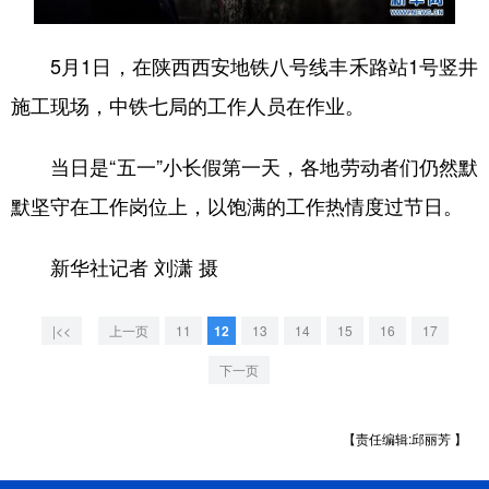
学术中国
乡村振兴
银龄
溯源中国
5月1日，在陕西西安地铁八号线丰禾路站1号竖井
城市
旅游
能源
会展
施工现场，中铁七局的工作人员在作业。
彩票
娱乐
时尚
悦读
当日是“五一”小长假第一天，各地劳动者们仍然默
公益
一带一路
亚太网
上市公司
默坚守在工作岗位上，以饱满的工作热情度过节日。
文化产业
新华社记者 刘潇 摄
地方频道
|<<
上一页
11
12
13
14
15
16
17
北京
天津
河北
山西
下一页
辽宁
吉林
上海
江苏
【责任编辑:邱丽芳 】
浙江
安徽
福建
江西