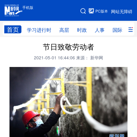
手机版
手机版
PC版本
网站无障碍
网站地图
首页
学习进行时
高层
时政
人事
国际
财
节日致敬劳动者
学习进行时
高层
时政
人事
2021-05-01 16:44:06
来源： 新华网
国际
财经
网评
港澳
台湾
思客智库
全球连线
教育
科技
科创
量子
体育
文化
书画
健康
军事
访谈
视频
图片
政务
法律
中央文件
金融
汽车
食品
人居
信息化
数字经济