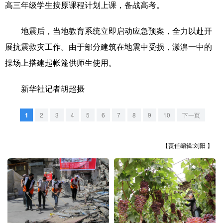
山东
河南
湖北
湖南
高三年级学生按原课程计划上课，备战高考。
广东
广西
海南
重庆
地震后，当地教育系统立即启动应急预案，全力以赴开
四川
贵州
云南
西藏
展抗震救灾工作。由于部分建筑在地震中受损，漾濞一中的
操场上搭建起帐篷供师生使用。
陕西
甘肃
青海
宁夏
新疆
内蒙古
黑龙江
新华社记者胡超摄
1
2
3
4
5
6
7
8
9
10
下一页
多语种频道
【责任编辑:刘阳 】
English
Español
Français
عربى
Русский язык
日本語
한국어
Deutsch
Português