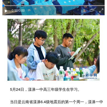
学术中国
乡村振兴
银龄
溯源中国
0:00
/0:00
城市
旅游
能源
会展
彩票
娱乐
时尚
悦读
公益
一带一路
亚太网
上市公司
文化产业
地方频道
北京
天津
河北
山西
辽宁
吉林
上海
江苏
5月24日，漾濞一中高三年级学生在学习。
浙江
安徽
福建
江西
当日是云南省漾濞6.4级地震后的第一个周一，漾濞一中