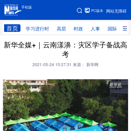
手机版
手机版
PC版本
网站无障碍
网站地图
首页
学习进行时
高层
时政
人事
国际
财
新华全媒+｜云南漾濞：灾区学子备战高
学习进行时
高层
时政
人事
考
国际
财经
网评
港澳
2021-05-24 15:27:31
来源： 新华网
台湾
思客智库
全球连线
教育
科技
科创
量子
体育
文化
书画
健康
军事
访谈
视频
图片
政务
法律
中央文件
金融
汽车
食品
人居
信息化
数字经济