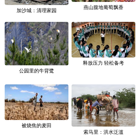
燕山腹地葡萄飘香
加沙城：清理家园
释放压力 轻松备考
公园里的牛背鹭
被烧焦的麦田
索马里：洪水泛滥