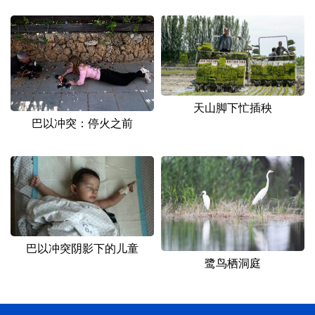
天山脚下忙插秧
巴以冲突：停火之前
巴以冲突阴影下的儿童
鹭鸟栖洞庭