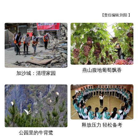
山东
河南
湖北
湖南
广东
广西
海南
重庆
【责任编辑:刘阳 】
四川
贵州
云南
西藏
陕西
甘肃
青海
宁夏
新疆
内蒙古
黑龙江
燕山腹地葡萄飘香
加沙城：清理家园
多语种频道
English
Español
Français
عربى
Русский язык
日本語
한국어
Deutsch
Português
释放压力 轻松备考
公园里的牛背鹭