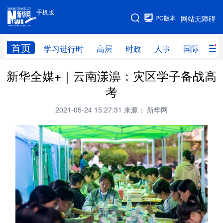
手机版
手机版
PC版本
网站无障碍
网站地图
首页
学习进行时
高层
时政
人事
国际
财
新华全媒+｜云南漾濞：灾区学子备战高
学习进行时
高层
时政
人事
考
国际
财经
网评
港澳
2021-05-24 15:27:31
来源： 新华网
台湾
思客智库
全球连线
教育
科技
科创
量子
体育
文化
书画
健康
军事
访谈
视频
图片
政务
法律
中央文件
金融
汽车
食品
人居
信息化
数字经济