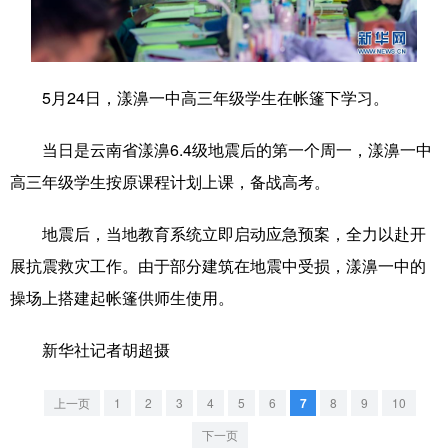
学术中国
乡村振兴
银龄
溯源中国
城市
旅游
能源
会展
5月24日，漾濞一中高三年级学生在帐篷下学习。
彩票
娱乐
时尚
悦读
当日是云南省漾濞6.4级地震后的第一个周一，漾濞一中
公益
一带一路
亚太网
上市公司
高三年级学生按原课程计划上课，备战高考。
文化产业
地震后，当地教育系统立即启动应急预案，全力以赴开
展抗震救灾工作。由于部分建筑在地震中受损，漾濞一中的
地方频道
操场上搭建起帐篷供师生使用。
北京
天津
河北
山西
新华社记者胡超摄
辽宁
吉林
上海
江苏
上一页
1
2
3
4
5
6
7
8
9
10
浙江
安徽
福建
江西
下一页