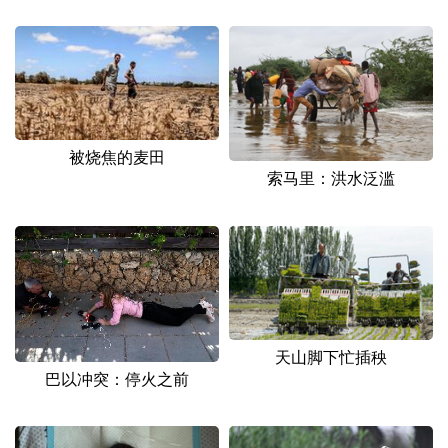
被烧焦的麦田
索马里：洪水泛滥
天山脚下忙插秧
巴以冲突：停火之前