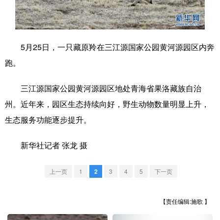
学术中国
乡村振兴
银龄
溯源中国
城市
旅游
能源
会展
5月25日，一只藏原羚在三江源国家公园黄河源园区内奔
彩票
娱乐
时尚
悦读
跑。
公益
一带一路
亚太网
上市公司
三江源国家公园黄河源园区地处青海省果洛藏族自治
文化产业
州。近年来，园区生态持续向好，野生动物数量明显上升，
生态服务功能逐步提升。
地方频道
新华社记者 张龙 摄
北京
天津
河北
山西
上一页
1
2
3
4
5
下一页
辽宁
吉林
上海
江苏
【责任编辑:施歌 】
浙江
安徽
福建
江西