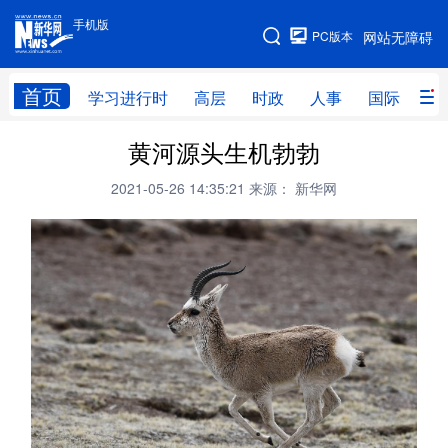
手机版
手机版
PC版本
网站无障碍
网站地图
首页
学习进行时
高层
时政
人事
国际
财
黄河源头生机勃勃
学习进行时
高层
时政
人事
2021-05-26 14:35:21
来源： 新华网
国际
财经
网评
港澳
台湾
思客智库
全球连线
教育
科技
科创
量子
体育
文化
书画
健康
军事
访谈
视频
图片
政务
法律
中央文件
金融
汽车
食品
人居
信息化
数字经济