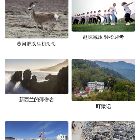
山东
河南
湖北
湖南
广东
广西
海南
重庆
四川
贵州
云南
西藏
趣味减压 轻松迎考
陕西
甘肃
青海
宁夏
黄河源头生机勃勃
新疆
内蒙古
黑龙江
多语种频道
English
Español
Français
عربى
新西兰的薄饼岩
Русский язык
日本語
한국어
盯猿记
Deutsch
Português