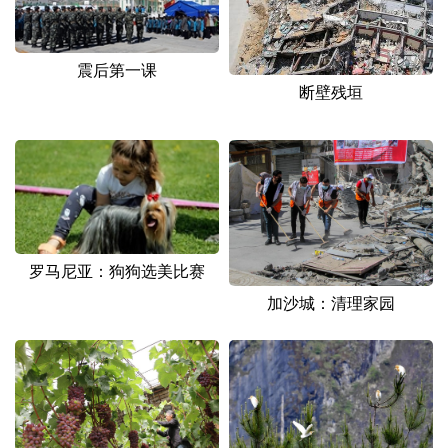
震后第一课
断壁残垣
罗马尼亚：狗狗选美比赛
加沙城：清理家园