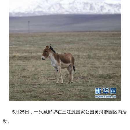
学术中国
乡村振兴
银龄
溯源中国
城市
旅游
能源
会展
彩票
娱乐
时尚
悦读
公益
一带一路
亚太网
上市公司
文化产业
地方频道
北京
天津
河北
山西
辽宁
吉林
上海
江苏
5月25日，一只藏野驴在三江源国家公园黄河源园区内活
浙江
安徽
福建
江西
动。