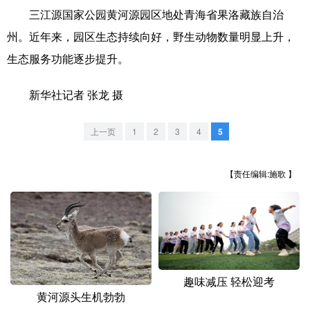
山东
河南
湖北
湖南
三江源国家公园黄河源园区地处青海省果洛藏族自治
广东
广西
海南
重庆
州。近年来，园区生态持续向好，野生动物数量明显上升，
生态服务功能逐步提升。
四川
贵州
云南
西藏
陕西
甘肃
青海
宁夏
新华社记者 张龙 摄
新疆
内蒙古
黑龙江
上一页
1
2
3
4
5
多语种频道
【责任编辑:施歌 】
English
Español
Français
عربى
Русский язык
日本語
한국어
Deutsch
Português
趣味减压 轻松迎考
黄河源头生机勃勃