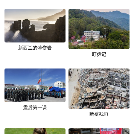
新西兰的薄饼岩
盯猿记
震后第一课
断壁残垣