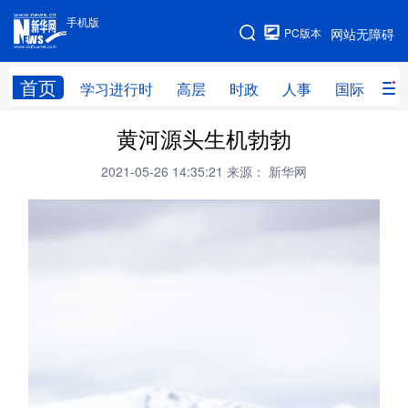
手机版
手机版
PC版本
网站无障碍
网站地图
首页
学习进行时
高层
时政
人事
国际
财
黄河源头生机勃勃
学习进行时
高层
时政
人事
2021-05-26 14:35:21
来源： 新华网
国际
财经
网评
港澳
台湾
思客智库
全球连线
教育
科技
科创
量子
体育
文化
书画
健康
军事
访谈
视频
图片
政务
法律
中央文件
金融
汽车
食品
人居
信息化
数字经济