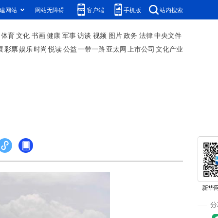
建网站
网站无障碍
客户端
手机版
站内搜索
体育
文化
书画
健康
军事
访谈
视频
图片
政务
法律
中央文件
展
彩票
娱乐
时尚
悦读
公益
一带一路
亚太网
上市公司
文化产业