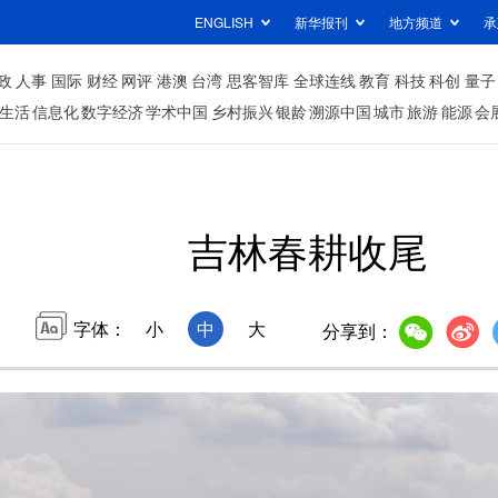
ENGLISH
新华报刊
地方频道
承
政
人事
国际
财经
网评
港澳
台湾
思客智库
全球连线
教育
科技
科创
量子
生活
信息化
数字经济
学术中国
乡村振兴
银龄
溯源中国
城市
旅游
能源
会
吉林春耕收尾
字体：
小
中
大
分享到：