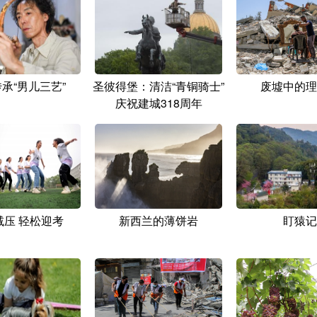
承“男儿三艺”
圣彼得堡：清洁“青铜骑士”
废墟中的理
庆祝建城318周年
减压 轻松迎考
新西兰的薄饼岩
盯猿记