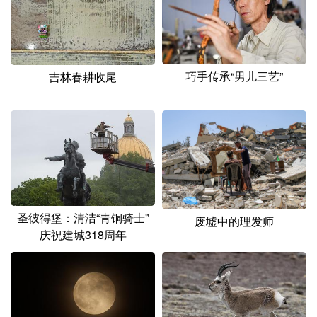
山东
河南
湖北
湖南
广东
广西
海南
重庆
四川
贵州
云南
西藏
巧手传承“男儿三艺”
吉林春耕收尾
陕西
甘肃
青海
宁夏
新疆
内蒙古
黑龙江
多语种频道
English
Español
Français
عربى
圣彼得堡：清洁“青铜骑士”
废墟中的理发师
庆祝建城318周年
Русский язык
日本語
한국어
Deutsch
Português