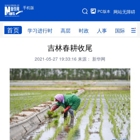
手机版
手机版
PC版本
网站无障碍
网站地图
首页
学习进行时
高层
时政
人事
国际
财
吉林春耕收尾
学习进行时
高层
时政
人事
2021-05-27 19:33:16
来源： 新华网
国际
财经
网评
港澳
台湾
思客智库
全球连线
教育
科技
科创
量子
体育
文化
书画
健康
军事
访谈
视频
图片
政务
法律
中央文件
金融
汽车
食品
人居
信息化
数字经济