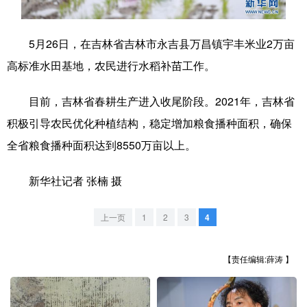
学术中国
乡村振兴
银龄
溯源中国
5月26日，在吉林省吉林市永吉县万昌镇宇丰米业2万亩
城市
旅游
能源
会展
高标准水田基地，农民进行水稻补苗工作。
彩票
娱乐
时尚
悦读
目前，吉林省春耕生产进入收尾阶段。2021年，吉林省
公益
一带一路
亚太网
上市公司
积极引导农民优化种植结构，稳定增加粮食播种面积，确保
文化产业
全省粮食播种面积达到8550万亩以上。
新华社记者 张楠 摄
地方频道
上一页
1
2
3
4
北京
天津
河北
山西
辽宁
吉林
上海
江苏
【责任编辑:薛涛 】
浙江
安徽
福建
江西