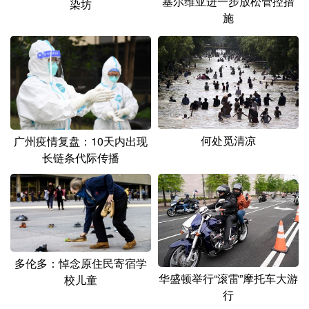
塞尔维亚进一步放松管控措
染坊
山东
河南
湖北
湖南
施
广东
广西
海南
重庆
四川
贵州
云南
西藏
陕西
甘肃
青海
宁夏
新疆
内蒙古
黑龙江
何处觅清凉
广州疫情复盘：10天内出现
长链条代际传播
多语种频道
English
Español
Français
عربى
Русский язык
日本語
한국어
Deutsch
Português
多伦多：悼念原住民寄宿学
华盛顿举行“滚雷”摩托车大游
校儿童
行