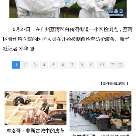
学术中国
乡村振兴
银龄
溯源中国
城市
旅游
能源
会展
5月27日，在广州荔湾区白鹤洞街道一小区检测点，荔湾
彩票
娱乐
时尚
悦读
区骨伤科医院的医护人员在开始检测前检查防护装备。新华
社记者 邓华 摄
公益
一带一路
亚太网
上市公司
文化产业
1
2
3
4
5
6
7
8
9
10
下一页
【责任编辑:施歌 】
地方频道
北京
天津
河北
山西
辽宁
吉林
上海
江苏
浙江
安徽
福建
江西
摩洛哥：非斯古城中的皮革