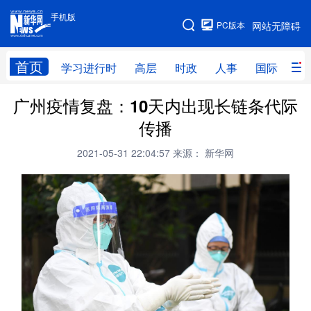
手机版
手机版
PC版本
网站无障碍
网站地图
首页
学习进行时
高层
时政
人事
国际
财
广州疫情复盘：10天内出现长链条代际
学习进行时
高层
时政
人事
传播
国际
财经
网评
港澳
2021-05-31 22:04:57
来源： 新华网
台湾
思客智库
全球连线
教育
科技
科创
量子
体育
文化
书画
健康
军事
访谈
视频
图片
政务
法律
中央文件
金融
汽车
食品
人居
信息化
数字经济