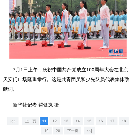
7月1日上午，庆祝中国共产党成立100周年大会在北京
天安门广场隆重举行。这是共青团员和少先队员代表集体致
献词。
新华社记者 翟健岚 摄
|<<
上一页
11
12
13
14
15
16
17
18
19
20
下一页
>>|