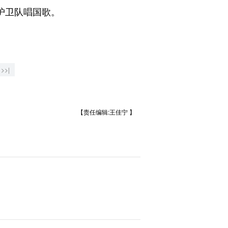
护卫队唱国歌。
>>|
【责任编辑:王佳宁 】