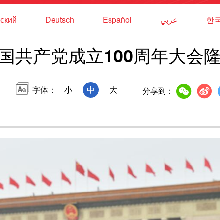
ский
Deutsch
Español
عربي
한
国共产党成立100周年大会
字体：
小
中
大
分享到：