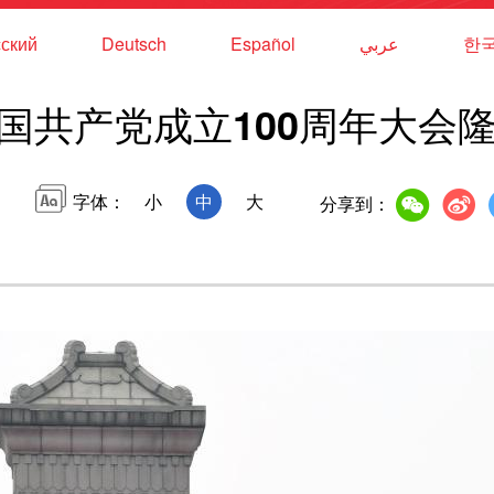
ский
Deutsch
Español
عربي
한
国共产党成立100周年大会
字体：
小
中
大
分享到：