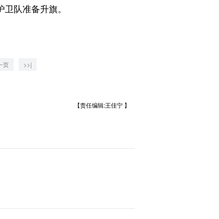
护卫队准备升旗。
一页
>>|
【责任编辑:王佳宁 】