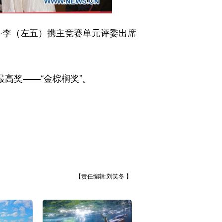
·李（左五）携主竞赛单元评委出席
高奖——“金棕榈奖”。
【责任编辑:刘笑冬 】