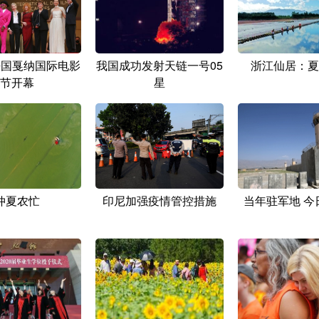
法国戛纳国际电影
我国成功发射天链一号05
浙江仙居：夏
节开幕
星
仲夏农忙
印尼加强疫情管控措施
当年驻军地 今