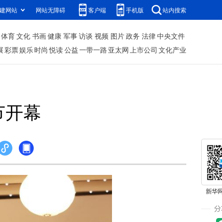
建网站
网站无障碍
客户端
手机版
站内搜索
体育
文化
书画
健康
军事
访谈
视频
图片
政务
法律
中央文件
展
彩票
娱乐
时尚
悦读
公益
一带一路
亚太网
上市公司
文化产业
节开幕