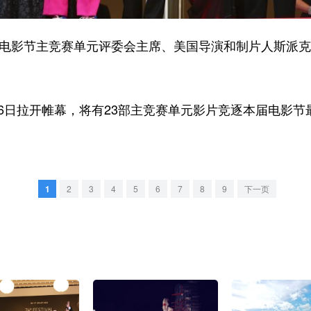
电影节主竞赛单元评委会主席、美国导演和制片人斯派克
日拉开帷幕，将有23部主竞赛单元影片竞逐本届电影节最
1
2
3
4
5
6
7
8
9
下一页