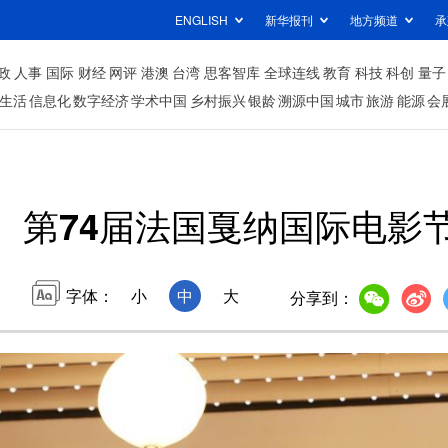
ENGLISH
新华报刊
地方频道
承
政
人事
国际
财经
网评
港澳
台湾
思客智库
全球连线
教育
科技
科创
量子
生活
信息化
数字经济
学术中国
乡村振兴
银龄
溯源中国
城市
旅游
能源
会
第74届法国戛纳国际电影
字体：
小
中
大
分享到：