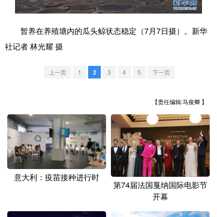
学术中国
乡村振兴
银龄
溯源中国
暂养在养殖塘内的瓜头鲸状态稳定（7月7日摄）。新华
城市
旅游
能源
会展
社记者 林光耀 摄
彩票
娱乐
时尚
悦读
上一页
1
2
3
4
5
下一页
公益
一带一路
亚太网
上市公司
文化产业
【责任编辑:马俊卿 】
地方频道
北京
天津
河北
山西
意大利：疫苗接种进行时
辽宁
吉林
上海
江苏
第74届法国戛纳国际电影节
开幕
浙江
安徽
福建
江西