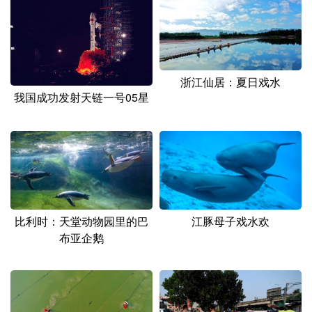
山东
河南
湖北
湖南
广东
广西
海南
重庆
四川
贵州
云南
西藏
浙江仙居：夏日戏水
陕西
甘肃
青海
宁夏
我国成功发射天链一号05星
新疆
内蒙古
黑龙江
多语种频道
English
Español
Français
عربى
比利时：天堂动物园里的巴
江豚母子戏水欢
Русский язык
日本語
한국어
布亚企鹅
Deutsch
Português