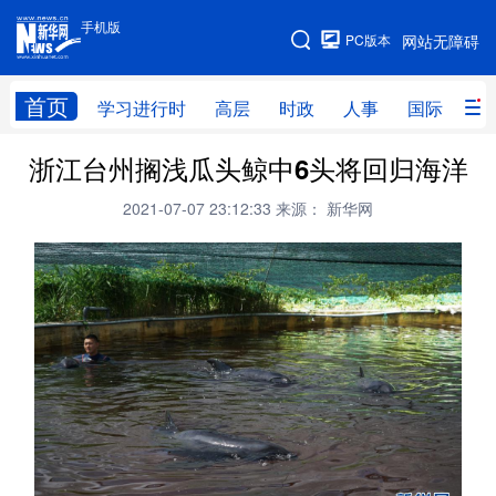
手机版
手机版
PC版本
网站无障碍
网站地图
首页
学习进行时
高层
时政
人事
国际
财
浙江台州搁浅瓜头鲸中6头将回归海洋
学习进行时
高层
时政
人事
2021-07-07 23:12:33
来源： 新华网
国际
财经
网评
港澳
台湾
思客智库
全球连线
教育
科技
科创
量子
体育
文化
书画
健康
军事
访谈
视频
图片
政务
法律
中央文件
金融
汽车
食品
人居
信息化
数字经济