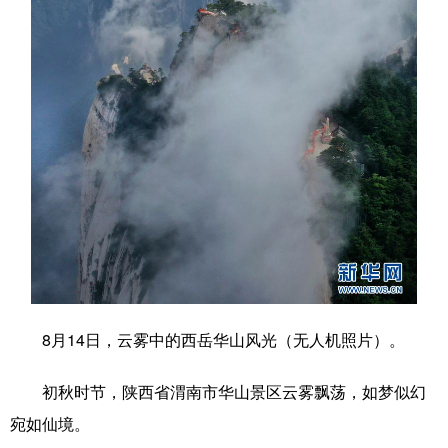
学术中国
乡村振兴
银龄
溯源中国
城市
旅游
能源
会展
彩票
娱乐
时尚
悦读
公益
一带一路
亚太网
上市公司
文化产业
地方频道
北京
天津
河北
山西
8月14日，云雾中的西岳华山风光（无人机照片）。
辽宁
吉林
上海
江苏
初秋时节，陕西省渭南市华山景区云雾飘荡，如梦似幻
浙江
安徽
福建
江西
宛如仙境。