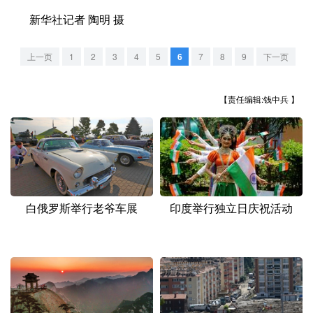
山东
河南
湖北
湖南
新华社记者 陶明 摄
广东
广西
海南
重庆
上一页
1
2
3
4
5
6
7
8
9
下一页
四川
贵州
云南
西藏
陕西
甘肃
青海
宁夏
【责任编辑:钱中兵 】
新疆
内蒙古
黑龙江
多语种频道
English
Español
Français
عربى
白俄罗斯举行老爷车展
印度举行独立日庆祝活动
Русский язык
日本語
한국어
Deutsch
Português