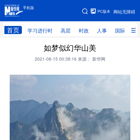
手机版
手机版
PC版本
网站无障碍
网站地图
首页
学习进行时
高层
时政
人事
国际
财
如梦似幻华山美
学习进行时
高层
时政
人事
2021-08-15 00:38:16
来源： 新华网
国际
财经
网评
港澳
台湾
思客智库
全球连线
教育
科技
科创
量子
体育
文化
书画
健康
军事
访谈
视频
图片
政务
法律
中央文件
金融
汽车
食品
人居
信息化
数字经济