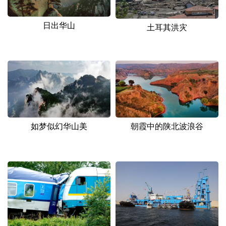
日出华山
土耳其洪灾
如梦似幻华山美
朝霞中的陕北波浪谷