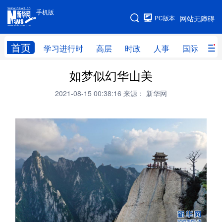
手机版
手机版
PC版本
网站无障碍
网站地图
首页
学习进行时
高层
时政
人事
国际
财
如梦似幻华山美
学习进行时
高层
时政
人事
2021-08-15 00:38:16
来源： 新华网
国际
财经
网评
港澳
台湾
思客智库
全球连线
教育
科技
科创
量子
体育
文化
书画
健康
军事
访谈
视频
图片
政务
法律
中央文件
金融
汽车
食品
人居
信息化
数字经济