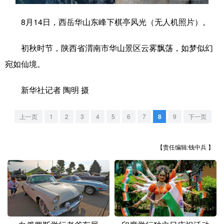
学术中国
乡村振兴
银龄
溯源中国
8月14日，西岳华山东峰下棋亭风光（无人机照片）。
城市
旅游
能源
会展
初秋时节，陕西省渭南市华山景区云雾飘荡，如梦似幻
彩票
娱乐
时尚
悦读
宛如仙境。
公益
一带一路
亚太网
上市公司
新华社记者 陶明 摄
文化产业
上一页
1
2
3
4
5
6
7
8
9
下一页
地方频道
【责任编辑:钱中兵 】
北京
天津
河北
山西
辽宁
吉林
上海
江苏
浙江
安徽
福建
江西