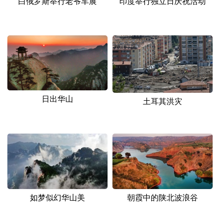
白俄罗斯举行老爷车展
印度举行独立日庆祝活动
山东
河南
湖北
湖南
广东
广西
海南
重庆
四川
贵州
云南
西藏
陕西
甘肃
青海
宁夏
新疆
内蒙古
黑龙江
日出华山
土耳其洪灾
多语种频道
English
Español
Français
عربى
Русский язык
日本語
한국어
Deutsch
Português
如梦似幻华山美
朝霞中的陕北波浪谷