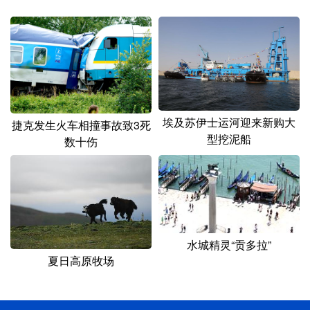
埃及苏伊士运河迎来新购大
捷克发生火车相撞事故致3死
型挖泥船
数十伤
水城精灵“贡多拉”
夏日高原牧场