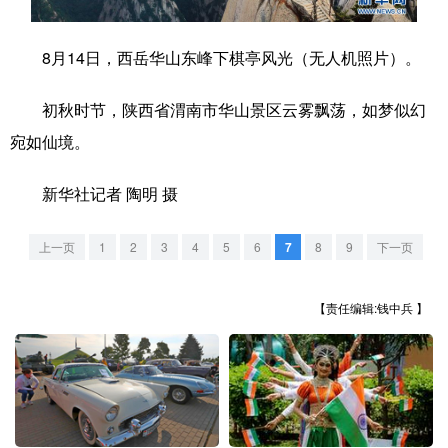
学术中国
乡村振兴
银龄
溯源中国
8月14日，西岳华山东峰下棋亭风光（无人机照片）。
城市
旅游
能源
会展
初秋时节，陕西省渭南市华山景区云雾飘荡，如梦似幻
彩票
娱乐
时尚
悦读
宛如仙境。
公益
一带一路
亚太网
上市公司
新华社记者 陶明 摄
文化产业
上一页
1
2
3
4
5
6
7
8
9
下一页
地方频道
【责任编辑:钱中兵 】
北京
天津
河北
山西
辽宁
吉林
上海
江苏
浙江
安徽
福建
江西