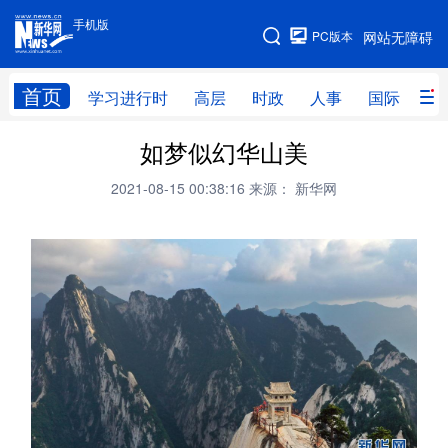
手机版
手机版
PC版本
网站无障碍
网站地图
首页
学习进行时
高层
时政
人事
国际
财
如梦似幻华山美
学习进行时
高层
时政
人事
2021-08-15 00:38:16
来源： 新华网
国际
财经
网评
港澳
台湾
思客智库
全球连线
教育
科技
科创
量子
体育
文化
书画
健康
军事
访谈
视频
图片
政务
法律
中央文件
金融
汽车
食品
人居
信息化
数字经济