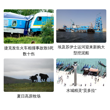
埃及苏伊士运河迎来新购大
捷克发生火车相撞事故致3死
型挖泥船
数十伤
水城精灵“贡多拉”
夏日高原牧场