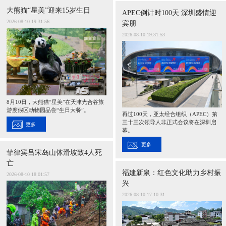
大熊猫“星美”迎来15岁生日
APEC倒计时100天 深圳盛情迎
富媒体
摄影
新华广播
2026-08-10 19:31:56
宾朋
2026-08-10 19:31:53
新华电视中文
新华电视英文
返回PC
8月10日，大熊猫“星美”在天津光合谷旅
游度假区动物园品尝“生日大餐”。
再过100天，亚太经合组织（APEC）第
三十三次领导人非正式会议将在深圳启
更多
幕。
更多
菲律宾吕宋岛山体滑坡致4人死
亡
福建新泉：红色文化助力乡村振
2026-08-10 18:01:57
兴
2026-08-10 17:10:31