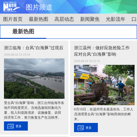
图片频道
图片首页
最新热图
高层动态
新闻聚焦
光影流年
口
首页
时政
国际
财经
最新热图
娱乐
体育
人事
教育
浙江临海：台风“白海豚”过境后
浙江温州：做好应急抢险工作
时尚
思客
地方
法治
应对台风“白海豚”影响
2026-08-10 21:19:54
2026-08-10 19:53:31
港澳
台湾
华人
汽车
科技
能源
房产
公司
图片
视频
彩票
食品
受台风“白海豚”影响，浙江台州临海市各
地不同程度受灾。当地迅速组织集结力
8月10日，在温州市永嘉县街头，工作人
量，投入到道路清淤、设施修复、农田
员清理受台风“白海豚”影响而倒伏的树
旅游
健康
信息化
数据
排涝等工作，努力恢复生产生活秩序。
木。
更多
更多
金融
公益
军事
无人机