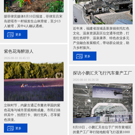
据菲律宾媒体8月10日报道，菲律宾吕宋
岛碧瑶市一村镇发生山体滑坡，至少13
人被埋，其中4人确认遇难。
近年来，福建省连城县新泉镇依托红色
文化、温泉资源及区位交通等优势，打
更多
造红色研学、温泉康养、特色农业多元
产业融合发展模式，带动群众就业，助
力乡村振兴。
紫色花海醉游人
更多
2026-08-10 16:45:13
探访小鹏汇天飞行汽车量产工厂
2026-08-10 16:26:58
立秋时节，内蒙古通辽市薰衣草园的紫
色花海与城市景观相映成趣。市民们徜
徉其中，拍照打卡、骑行兜风，尽享紫
色浪漫。
8月10日，小鹏汇天在位于广州市黄埔区
更多
的量产工厂举行陆地航母飞行器第1000