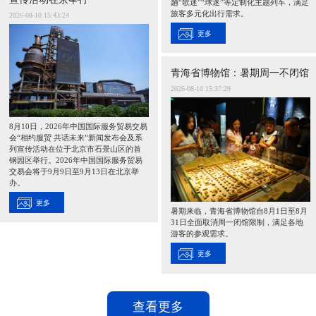
趟“歌迷”“球迷”等定制化主题列车，满足
旅客多元化出行需求。
2026-08-10 15:43:24
更多
青海省博物馆：暑期周一不闭馆
2026-08-10 15:37:29
8月10日，2026年中国国际服务贸易交易
会“相约服贸 共话未来”新闻发布会及系
列宣传活动在位于北京市石景山区的首
钢园区举行。2026年中国国际服务贸易
交易会将于9月9日至9月13日在北京举
办。
更多
暑期来临，青海省博物馆自8月1日至8月
31日全面取消周一闭馆限制，满足各地
游客的参观需求。
更多
查看更多