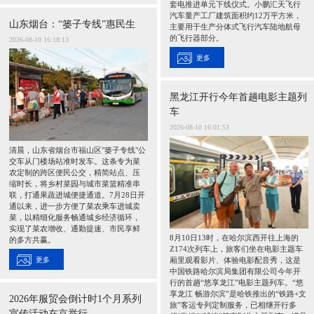
套电推进单元下线仪式。小鹏汇天飞行
汽车量产工厂建筑面积约12万平方米，
山东烟台：“篓子专线”惠民生
主要用于生产分体式飞行汽车陆地航母
的飞行器部分。
2026-08-10 16:18:13
更多
黑龙江开行今年首趟电影主题列
车
2026-08-10 16:01:53
清晨，山东省烟台市福山区"篓子专线"公
交车从门楼场站准时发车。这条专为菜
农定制的跨区便民公交，精简站点、压
缩时长，将乡村菜园与城市菜篮精准串
联，打通果蔬进城便捷通道。7月28日开
通以来，进一步方便了菜农乘车进城卖
菜，以精细化服务畅通城乡经济循环，
实现了菜农增收、通勤提速、市民享鲜
8月10日13时，在哈尔滨西开往上海的
的多方共赢。
Z174次列车上，旅客们坐在电影主题车
更多
厢里观看影片、体验电影配音秀，这是
中国铁路哈尔滨局集团有限公司今年开
行的首趟“悠享龙江”电影主题列车。“悠
享龙江 畅游尔滨”是哈铁推出的“铁路+文
2026年服贸会倒计时1个月系列
旅”客运专列定制服务，已相继开行多
宣传活动在京举行