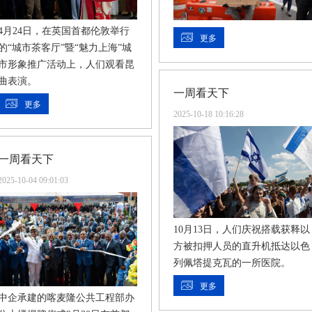
4月24日，在英国首都伦敦举行
更多
的“城市茶客厅”暨“魅力上海”城
市形象推广活动上，人们观看昆
曲表演。
一周看天下
更多
2025-10-18 10:16:28
一周看天下
2025-10-04 09:01:03
10月13日，人们庆祝搭载获释以
方被扣押人员的直升机抵达以色
列佩塔提克瓦的一所医院。
更多
中企承建的喀麦隆公共工程部办