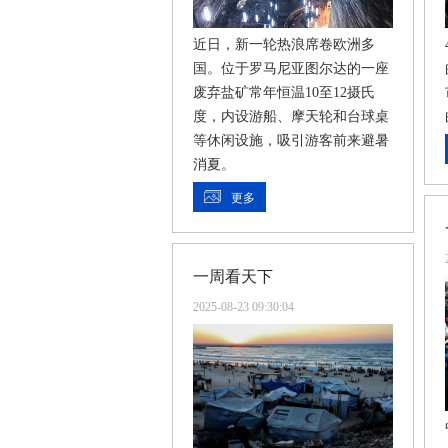
近日，新一轮热浪席卷欧洲多
国。位于罗马尼亚图尔达的一座
废弃盐矿常年恒温10至12摄氏
度，内设游船、摩天轮和台球桌
等休闲设施，吸引游客前来避暑
消夏。
更多
一周看天下
2025-08-23 09:30:04