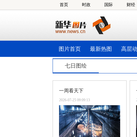
首页
时政
国际
财经
图片首页
最新热图
高层
七日图绘
一周看天下
2026-07-25 09:09:13