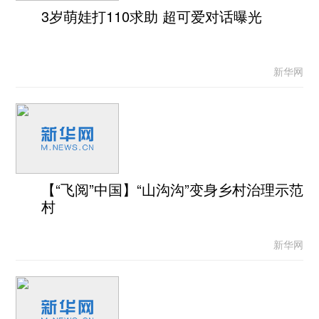
3岁萌娃打110求助 超可爱对话曝光
新华网
【“飞阅”中国】“山沟沟”变身乡村治理示范
村
新华网