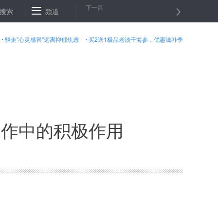
下一篇
变身”记
搜索
阿富汗北部一安全检查站遭袭９名警察身亡
频道
河北警方回
驱走"心灵感冒"远离抑郁焦虑
买2送1极品老淡干海参，优惠滋补季
工作中的积极作用