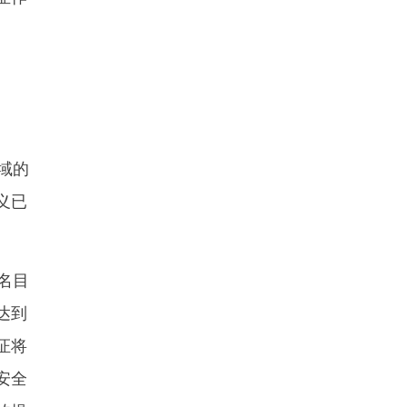
域的
义已
名目
达到
证将
安全