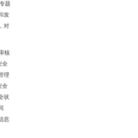
织专题
和发
，对
审核
安全
管理
安全
全状
同
信息