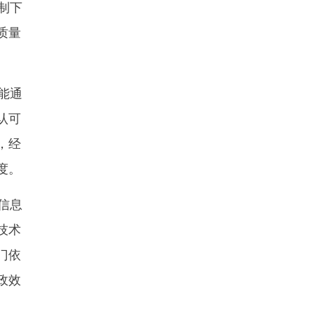
制下
质量
能通
认可
，经
度。
信息
技术
门依
政效