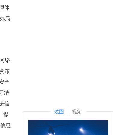
理体
办局
网络
发布
息安全
可结
进信
炫图
视频
、提
强信息