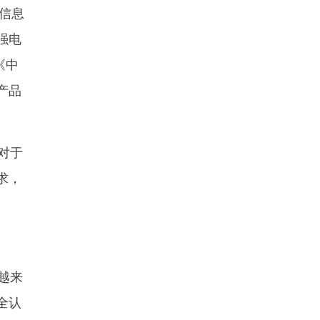
家信息
强电
《中
产品
对于
求，
越来
全认