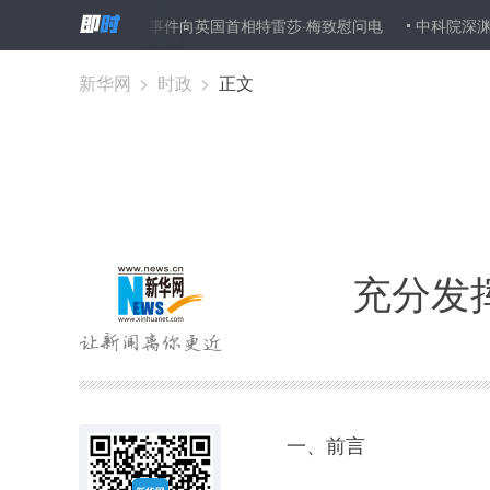
伦敦恐怖袭击事件向英国首相特雷莎·梅致慰问电
中科院深渊科考队返
新华网
>
时政
>
正文
充分发
一、前言