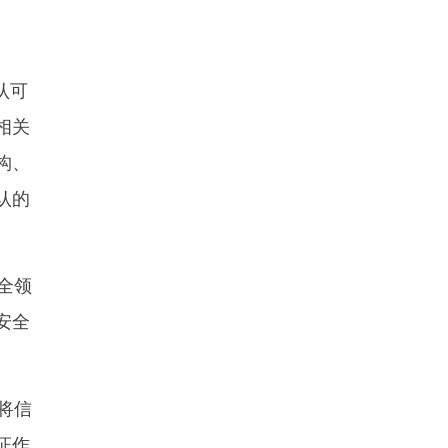
认可
相关
构、
认的
全领
安全
将信
证作