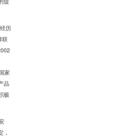
的提
后经历
障联
002
国家
产品
积极
安
定，