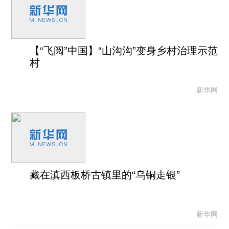
【“飞阅”中国】“山沟沟”变身乡村治理示范
村
新华网
藏在滇西板桥古镇里的“乌铜走银”
新华网