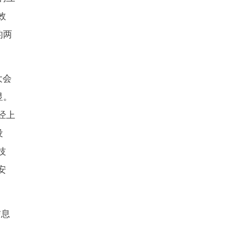
效
的两
大会
显。
经上
设
技
安
信息