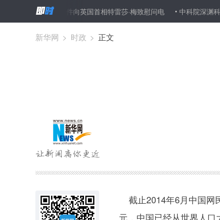
敦恐怖袭击事件向英国首相特雷莎·梅致慰问电
中科院深渊科考队返航
新华网
>
时政
>
正文
截止2014年6月中国网民
元，中国已经从世界人口