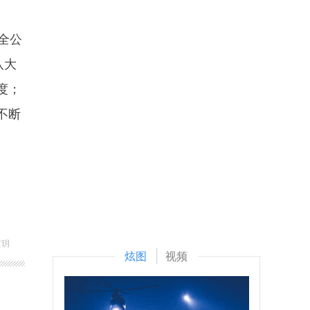
全公
八大
度；
不断
黄玥
炫图
视频