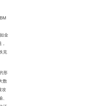
BM
比如金
题，
铁克
的形
大数
被攻
输、