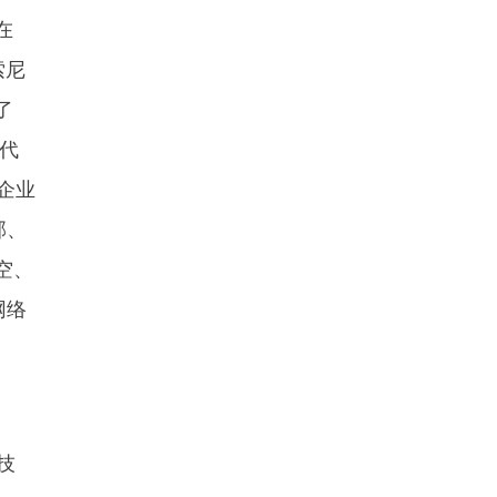
在
索尼
了
毒代
企业
部、
空、
网络
技