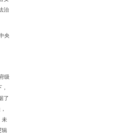
法治
中央
府级
下，
据了
法，
、未
逻辑