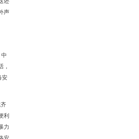
这还
外声
、中
话，
络安
裁齐
便利
暴力
络安