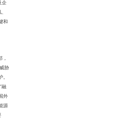
及企
讯、
键和
部，
威胁
护。
”融
国外
能源
要