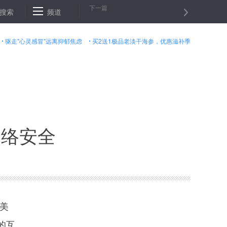
下一篇
身”记
搜索
阿富汗北部一安全检查站遭袭９名警察身亡
频道
河北警方回应
驱走"心灵感冒"远离抑郁焦虑
买2送1极品老淡干海参，优惠滋补季
网络安全
亿美
的互