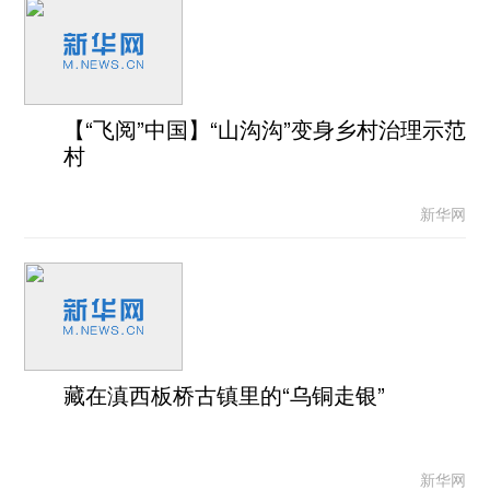
【“飞阅”中国】“山沟沟”变身乡村治理示范
村
新华网
藏在滇西板桥古镇里的“乌铜走银”
新华网