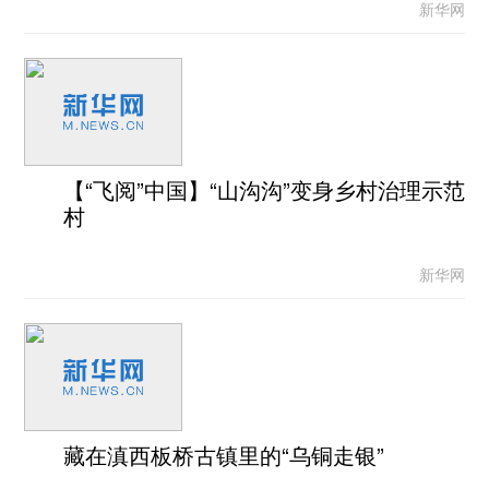
新华网
【“飞阅”中国】“山沟沟”变身乡村治理示范
村
新华网
藏在滇西板桥古镇里的“乌铜走银”