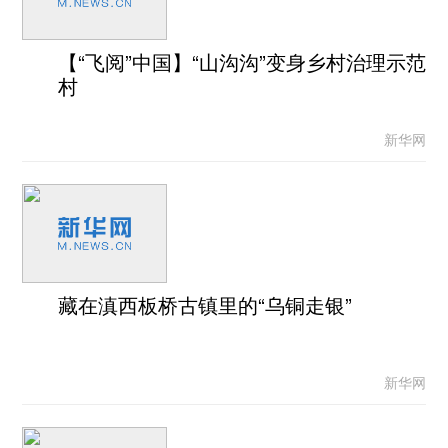
【“飞阅”中国】“山沟沟”变身乡村治理示范
村
新华网
藏在滇西板桥古镇里的“乌铜走银”
新华网