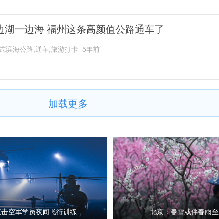
边湖一边海 福州这条高颜值公路通车了
式滨海公路,通车,旅游打卡
5年前
加载更多
直击空军学员夜间飞行训练
北京：春雪或伴春雨至