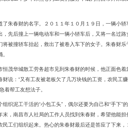
了朱春财的名字。２０１１年１０月１９日，一辆小轿
出，先后撞上一辆电动车和一辆小轿车后，又将一名过路
们将被撞轿车抬起，救出了被卷入车下的女子。朱春财乐
诵。
恒茂华城散工劳务超市见到朱春财的时候，他正面色着
春财说：“又有工友被老板欠了几万块钱的工资，农民工
他急着帮工友想法子。
织泥工干活的“小包工头”，偶尔还要为自己和“手下”
年末，南昌市人社局的工作人员找到朱春财，希望他能担
农民工们组织起来。热心的朱春财最后还是答应了下来，