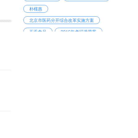
朴槿惠
北京市医药分开综合改革实施方案
五毛食品
2016年考研泄题案
陕西奥凯电缆有限公司
房贷利率
戴维·洛克菲勒