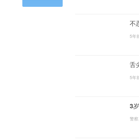
不
5年
舌
5年
3
警察