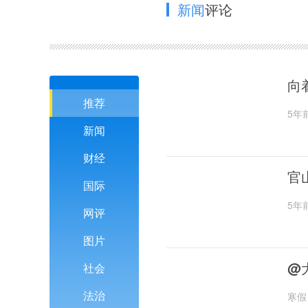
新闻
评论
向
推荐
5年
新闻
财经
官
国际
5年
网评
图片
@
社会
法治
寒假