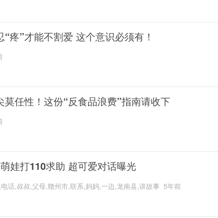
忍“疼”才能不割爱 这个意识必须有！
前
尖莫任性！这份“反食品浪费”指南请收下
前
岁萌娃打110求助 超可爱对话曝光
,电话,叔叔,父母,赣州市,联系,妈妈,一边,龙南县,讲故事
5年前