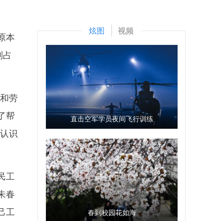
炫图
视频
原本
则占
和劳
了帮
直击空军学员夜间飞行训练
都认识
民工
朱春
己工
春到校园花如海