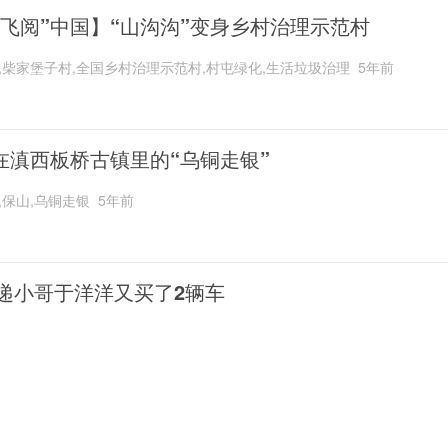
“飞阅”中国】“山沟沟”变身乡村治理示范村
,柴家堡子村,全国乡村治理示范村,村屯绿化,生活垃圾治理
5年前
在滇西板桥古镇里的“乌铜走银”
,保山,乌铜走银
5年前
递小哥于洋洋又买了2辆车