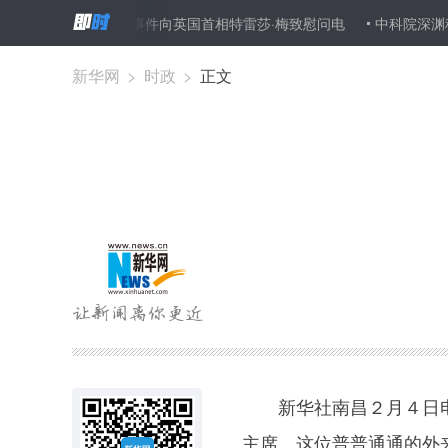
敦恐怖袭击事件向英国首相特雷莎·梅致慰问电
中科院深渊科考队返
新华网
>
时政
>
正文
新华社南昌２月４日电
主席。这位普普通通的外