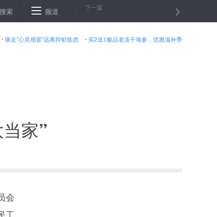
下一篇
变身”记
搜索
阿富汗北部一安全检查站遭袭９名警察身亡
频道
河北警方回
驱走"心灵感冒"远离抑郁焦虑
买2送1极品老淡干海参，优惠滋补季
大当家”
员会
民工