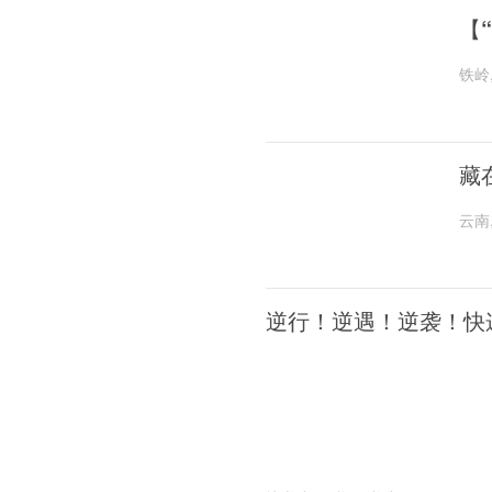
【
铁岭
藏
云南
逆行！逆遇！逆袭！快