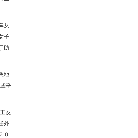
车从
女子
于助
急地
赚些辛
的工友
任外
２０