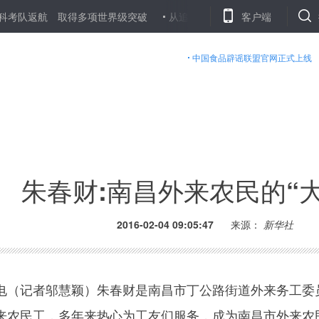
航 取得多项世界级突破
从追高产到求优质——春耕大忙背后的粮田“
客户端
中国食品辟谣联盟官网正式上线
朱春财:南昌外来农民的“
2016-02-04 09:05:47
来源：
新华社
（记者邬慧颖）朱春财是南昌市丁公路街道外来务工委
来农民工，多年来热心为工友们服务，成为南昌市外来农