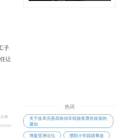
工子
信任让
热词
冯文雅
关于改革完善高铁动车组旅客票价政策的
通知
博鳌亚洲论坛
濮阳小学踩踏事故