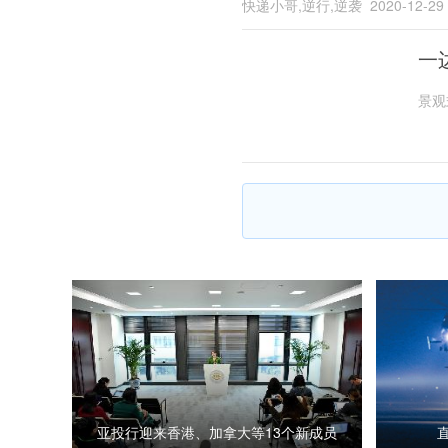
快递小哥,逆行,逆袭
2020-12-29
一
景观
亚投行迎来香港、加拿大等13个新成员