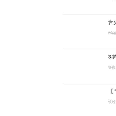
舌
5年
3
警察
【
铁岭