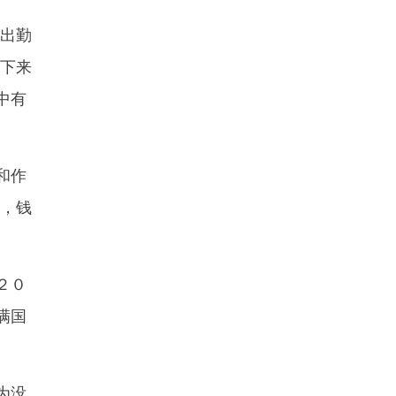
出勤
省下来
中有
和作
去，钱
２０
满国
为没