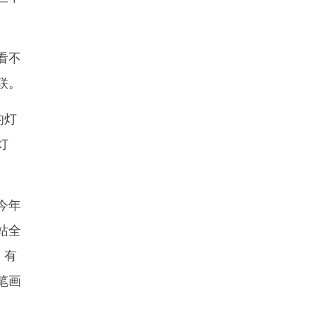
看不
联。
的灯
灯
今年
站全
。有
笔画