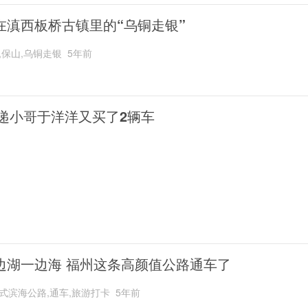
在滇西板桥古镇里的“乌铜走银”
,保山,乌铜走银
5年前
递小哥于洋洋又买了2辆车
边湖一边海 福州这条高颜值公路通车了
式滨海公路,通车,旅游打卡
5年前