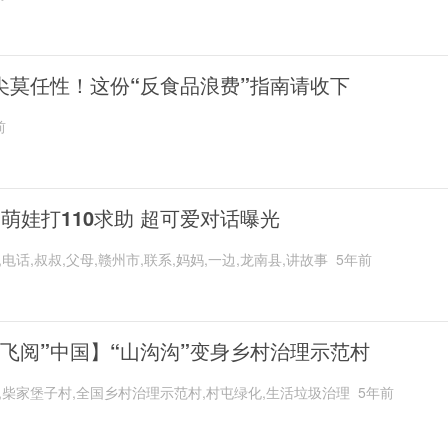
尖莫任性！这份“反食品浪费”指南请收下
前
岁萌娃打110求助 超可爱对话曝光
,电话,叔叔,父母,赣州市,联系,妈妈,一边,龙南县,讲故事
5年前
“飞阅”中国】“山沟沟”变身乡村治理示范村
,柴家堡子村,全国乡村治理示范村,村屯绿化,生活垃圾治理
5年前