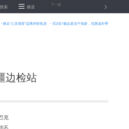
下一篇
忙背后的粮田“变身”记
搜索
频道
阿富汗北部一安全检查站遭袭９名警察身亡
驱走"心灵感冒"远离抑郁焦虑
买2送1极品老淡干海参，优惠滋补季
疆边检站
巴克
些不