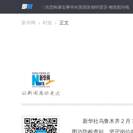
李克强就伦敦恐怖袭击事件向英国首相特雷莎·梅致慰问电
中科
新华网
>
时政
>
正文
新华社乌鲁木齐２月７
图边防检查站，坚守岗位