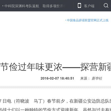
院深渊科考队返航 取得多项世界级突破
从追高产到求优质——春耕大
客户端
中国食品辟谣联盟官网正式上线
节俭过年味更浓——探营新
2016-02-07 18:40:51
来源：
新华社
日电（符晓波 马丁）春节前夕，在新疆公安边防总队
的战士们以一种独特的节俭方式迎接新年，虽然与过去有