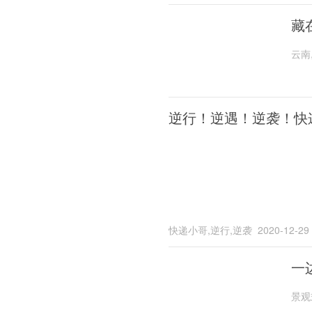
藏
云南
逆行！逆遇！逆袭！快
快递小哥,逆行,逆袭
2020-12-29
一
景观