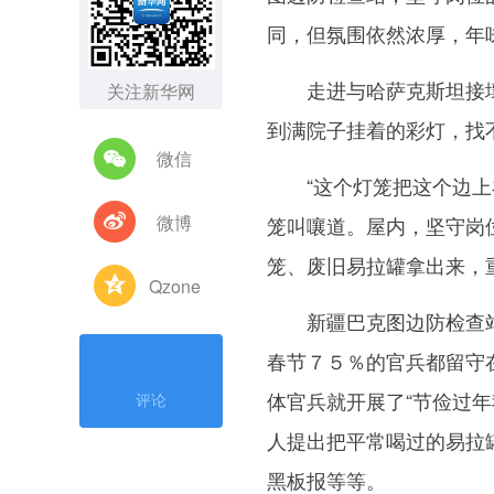
同，但氛围依然浓厚，年
走进与哈萨克斯坦接壤
关注新华网
到满院子挂着的彩灯，找
微信
“这个灯笼把这个边上补
微博
笼叫嚷道。屋内，坚守岗
笼、废旧易拉罐拿出来，
Qzone
新疆巴克图边防检查站
春节７５％的官兵都留守
体官兵就开展了“节俭过
评论
人提出把平常喝过的易拉
黑板报等等。