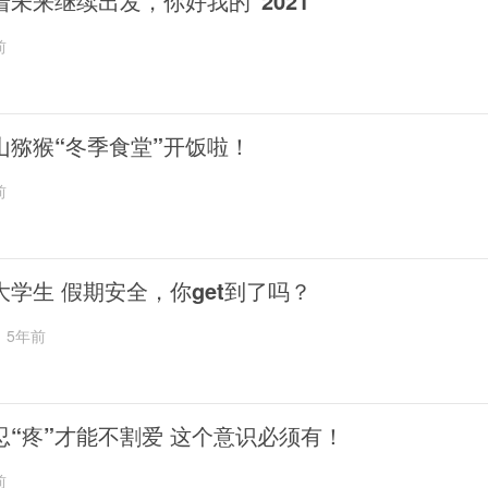
着未来继续出发，你好我的“2021”
前
山猕猴“冬季食堂”开饭啦！
前
大学生 假期安全，你get到了吗？
5年前
忍“疼”才能不割爱 这个意识必须有！
前