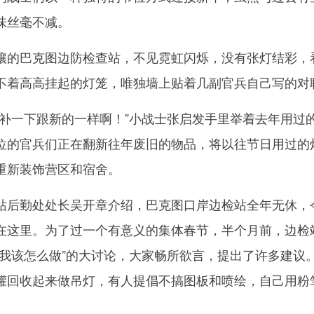
味丝毫不减。
的巴克图边防检查站，不见霓虹闪烁，没有张灯结彩，
不着高高挂起的灯笼，唯独墙上贴着几副官兵自己写的对
一下跟新的一样啊！”小战士张启发手里举着去年用过
位的官兵们正在翻新往年废旧的物品，将以往节日用过的
重新装饰营区和宿舍。
后勤处处长吴开章介绍，巴克图口岸边检站全年无休，
在这里。为了过一个有意义的集体春节，半个月前，边检
年我该怎么做”的大讨论，大家畅所欲言，提出了许多建议
罐回收起来做吊灯，有人提倡不搞图板和喷绘，自己用粉