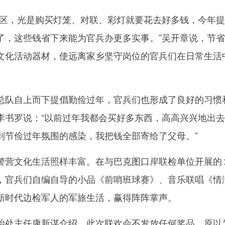
，光是购买灯笼、对联、彩灯就要花去好多钱，今年提
了，这些钱省下来能为官兵办更多实事。”吴开章说，节
文化活动器材，使远离家乡坚守岗位的官兵们在日常生活
队自上而下提倡勤俭过年，官兵们也形成了良好的习惯
李书罗说：“以前过年我都会买好多东西，高高兴兴地出
到节俭过年氛围的感染，我把钱全部寄给了父母。”
营文化生活照样丰富。在与巴克图口岸联检单位开展的
，官兵们自编自导的小品《前哨班球赛》、音乐联唱《情
新时代边检军人的军旅生活，赢得阵阵掌声。
处主任康新谋介绍，此次联欢会不发放任何奖品，原以