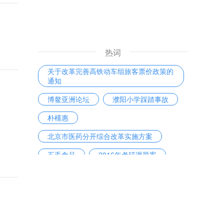
热词
关于改革完善高铁动车组旅客票价政策的
通知
博鳌亚洲论坛
濮阳小学踩踏事故
朴槿惠
北京市医药分开综合改革实施方案
五毛食品
2016年考研泄题案
陕西奥凯电缆有限公司
房贷利率
戴维·洛克菲勒