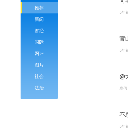
向
推荐
5年
新闻
财经
官
国际
5年
网评
图片
@
社会
法治
寒假
不
5年