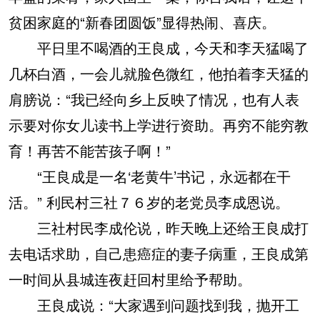
贫困家庭的“新春团圆饭”显得热闹、喜庆。
平日里不喝酒的王良成，今天和李天猛喝了
几杯白酒，一会儿就脸色微红，他拍着李天猛的
肩膀说：“我已经向乡上反映了情况，也有人表
示要对你女儿读书上学进行资助。再穷不能穷教
育！再苦不能苦孩子啊！”
“王良成是一名‘老黄牛’书记，永远都在干
活。” 利民村三社７６岁的老党员李成恩说。
三社村民李成伦说，昨天晚上还给王良成打
去电话求助，自己患癌症的妻子病重，王良成第
一时间从县城连夜赶回村里给予帮助。
王良成说：“大家遇到问题找到我，抛开工