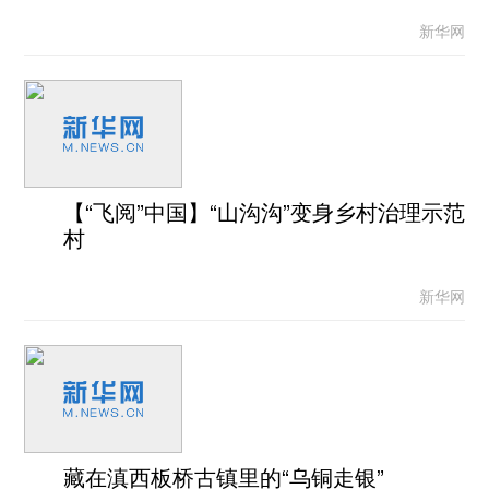
新华网
【“飞阅”中国】“山沟沟”变身乡村治理示范
村
新华网
藏在滇西板桥古镇里的“乌铜走银”