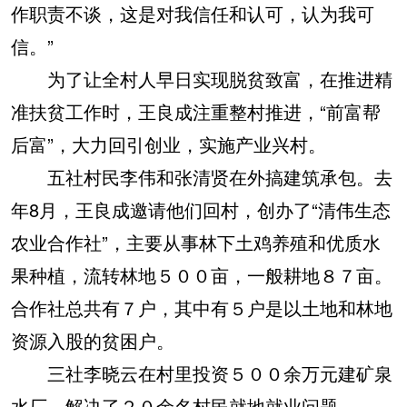
作职责不谈，这是对我信任和认可，认为我可
信。”
为了让全村人早日实现脱贫致富，在推进精
准扶贫工作时，王良成注重整村推进，“前富帮
后富”，大力回引创业，实施产业兴村。
五社村民李伟和张清贤在外搞建筑承包。去
年8月，王良成邀请他们回村，创办了“清伟生态
农业合作社”，主要从事林下土鸡养殖和优质水
果种植，流转林地５００亩，一般耕地８７亩。
合作社总共有７户，其中有５户是以土地和林地
资源入股的贫困户。
三社李晓云在村里投资５００余万元建矿泉
水厂，解决了２０余名村民就地就业问题。