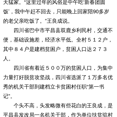
天猛家。“这里过年的风俗是中午吃‘新春团圆
饭’，我中午赶不回去，只能晚上回家陪90多岁
的老父亲吃饭了。”王良成说。
四川省巴中市平昌县双鹿乡利民村，交通不
便，基础设施差，经济水平低。全村５１２户，
其中８４户是建档贫困户，贫困人口达２７３
人。
四川省有着近５００万的贫困人口，为集中
力量打好脱贫攻坚战，四川省选派了１万多名优
秀的机关干部到建档立卡贫困村任职“第一书
记”。
个头不高，头发略微有些花白的王良成，是
平昌县发改局一名机关干部，作为单位扶贫驻村