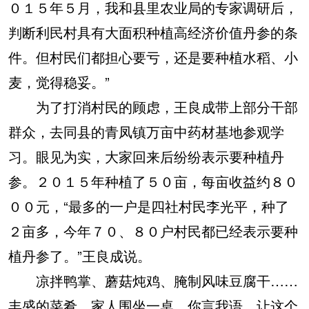
０１５年５月，我和县里农业局的专家调研后，
判断利民村具有大面积种植高经济价值丹参的条
件。但村民们都担心要亏，还是要种植水稻、小
麦，觉得稳妥。”
为了打消村民的顾虑，王良成带上部分干部
群众，去同县的青凤镇万亩中药材基地参观学
习。眼见为实，大家回来后纷纷表示要种植丹
参。２０１５年种植了５０亩，每亩收益约８０
００元，“最多的一户是四社村民李光平，种了
２亩多，今年７０、８０户村民都已经表示要种
植丹参了。”王良成说。
凉拌鸭掌、蘑菇炖鸡、腌制风味豆腐干……
丰盛的菜肴，家人围坐一桌，你言我语，让这个