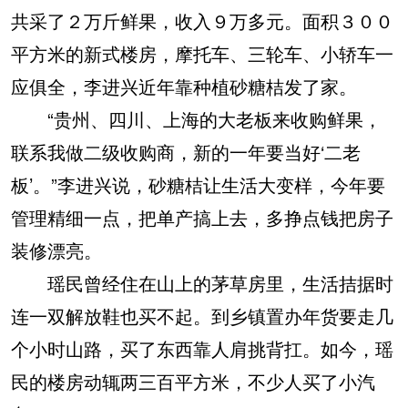
共采了２万斤鲜果，收入９万多元。面积３００
平方米的新式楼房，摩托车、三轮车、小轿车一
应俱全，李进兴近年靠种植砂糖桔发了家。
“贵州、四川、上海的大老板来收购鲜果，
联系我做二级收购商，新的一年要当好‘二老
板’。”李进兴说，砂糖桔让生活大变样，今年要
管理精细一点，把单产搞上去，多挣点钱把房子
装修漂亮。
瑶民曾经住在山上的茅草房里，生活拮据时
连一双解放鞋也买不起。到乡镇置办年货要走几
个小时山路，买了东西靠人肩挑背扛。如今，瑶
民的楼房动辄两三百平方米，不少人买了小汽