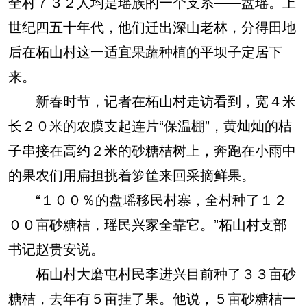
全村７３２人均是瑶族的一个支系——盘瑶。上
世纪四五十年代，他们迁出深山老林，分得田地
后在柘山村这一适宜果蔬种植的平坝子定居下
来。
新春时节，记者在柘山村走访看到，宽４米
长２０米的农膜支起连片“保温棚”，黄灿灿的桔
子串接在高约２米的砂糖桔树上，奔跑在小雨中
的果农们用扁担挑着箩筐来回采摘鲜果。
“１００％的盘瑶移民村寨，全村种了１２
００亩砂糖桔，瑶民兴家全靠它。”柘山村支部
书记赵贵安说。
柘山村大磨屯村民李进兴目前种了３３亩砂
糖桔，去年有５亩挂了果。他说，５亩砂糖桔一