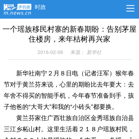
时政
一个瑶族移民村寨的新春期盼：告别茅屋
住楼房，来年桔树再兴家
2016-02-08
来源：
新华社
新华社南宁２月８日电（记者汪军）猴年春
节对于黄兰芬来说，心里的期盼比去年要大：去
年舍不得买的智能手机，今年春节准备到手，孩
子他爸的“大哥大”和我的“小砖头”都要换。
黄兰芬家住广西壮族自治区金秀瑶族自治县
三江乡柘山村。这里生活着２１８户瑶族村民，