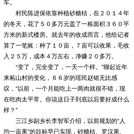
车。
村民陈进保依靠种植砂糖桔，在２０１４年
的冬天，花了５０多万元盖了一栋面积３６０平
方米的新式楼房。就去年的收成而言，他给记者
算了一笔账：种了１０亩，７亩可以收果，毛收
入２５万，成本４万左右，净赚２０多万。
“变了，完全变了，一天一个样。”聊起近年
来柘山村的变化，６６岁的瑶民赵铭无比感
叹，“以前，一个月能吃上一两肉就很不错，现
在吃肉太平常。你说这日子到底以后要好成什么
样？”
三江乡副乡长李智军介绍，以前规划的“人
均一亩果”的目标早已实现，砂糖桔、罗汉果、