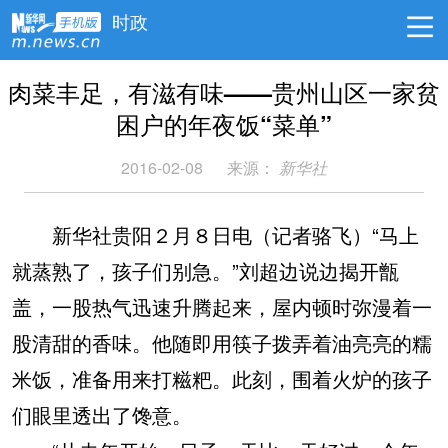
时政
肉菜丰足，有滋有味——贵州山区一家贫
困户的年夜饭“菜单”
2016-02-08
来源：
新华社
新华社贵阳２月８日电（记者骆飞）“马上
就蒸熟了，孩子们别急。”刘超边说边揭开甑
盖，一股热气迅速升腾起来，屋内顿时弥漫着一
股清甜的香味。他随即用筷子拨弄着油亮亮的糯
米饭，准备用来打糍粑。此刻，围着火炉的孩子
们眼里透出了馋意。