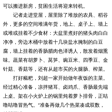
可以搬进新房，贫困生活将迎来转机。
记者走进堂屋，屋里除了堆放的农具、稻谷
外，更多的空间堆满年货，地上、桌子上、墙上
或堆或挂着不少食材：大盆里煮好的猪头肉白白
净净，旁边木桶中放着十几块盐水腌制的白豆
腐，墙上挂着的香肠腊肉色泽诱人，散发着烟熏
味。蔬菜有胡萝卜、莴笋、豌豆米、四季豆、金
针菇、香菇等，还有从超市买的火腿肠、榨菜。
打好糍粑，刘超一家开始做年夜饭的主菜。
经过精心准备，凉拌猪耳、卤鸡爪、香肠最先端
上桌。架在小火炉上的锅里炖着萝卜排骨，正咕
噜咕噜冒热气。“准备再做几个热菜凑成双数，