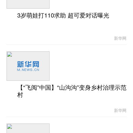
3岁萌娃打110求助 超可爱对话曝光
新华网
【“飞阅”中国】“山沟沟”变身乡村治理示范
村
新华网