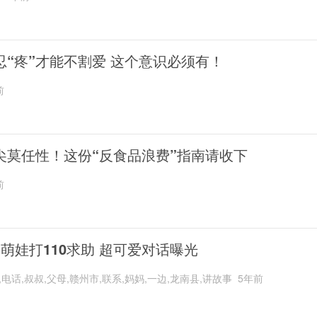
忍“疼”才能不割爱 这个意识必须有！
前
尖莫任性！这份“反食品浪费”指南请收下
前
岁萌娃打110求助 超可爱对话曝光
,电话,叔叔,父母,赣州市,联系,妈妈,一边,龙南县,讲故事
5年前