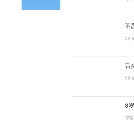
不
5年
舌
5年
3
警察