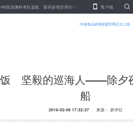
科考队返航 取得多项世界级突破
从追高产到求优质——春耕大忙背后
客户端
中国食品辟谣联盟官网正式上线
夜饭 坚毅的巡海人——除夕
船
2016-02-08 17:32:37
来源：
新华社