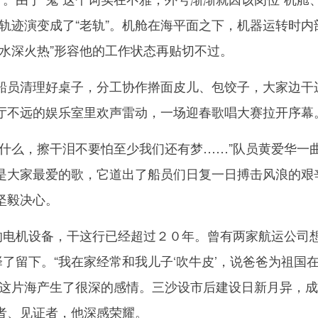
轨迹演变成了“老轨”。机舱在海平面之下，机器运转时内
“水深火热”形容他的工作状态再贴切不过。
员清理好桌子，分工协作擀面皮儿、包饺子，大家边干
厅不远的娱乐室里欢声雷动，一场迎春歌唱大赛拉开序幕
么，擦干泪不要怕至少我们还有梦……”队员黄爱华一
是大家最爱的歌，它道出了船员们日复一日搏击风浪的艰
坚毅决心。
电机设备，干这行已经超过２０年。曾有两家航运公司
择了留下。“我在家经常和我儿子‘吹牛皮’，说爸爸为祖国
对这片海产生了很深的感情。三沙设市后建设日新月异，
者、见证者，他深感荣耀。