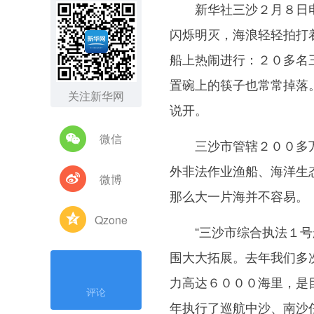
新华社三沙２月８日电
闪烁明灭，海浪轻轻拍打
船上热闹进行：２０多名
置碗上的筷子也常常掉落
关注新华网
说开。
微信
三沙市管辖２００多万
外非法作业渔船、海洋生
微博
那么大一片海并不容易。
Qzone
“三沙市综合执法１号船
围大大拓展。去年我们多
力高达６０００海里，是
评论
年执行了巡航中沙、南沙