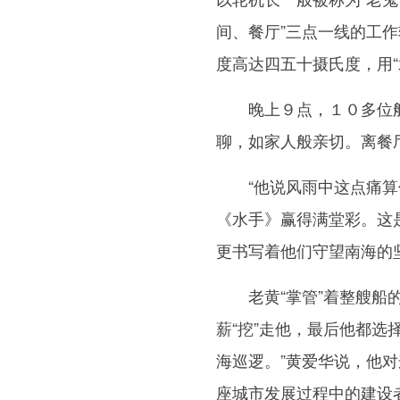
间、餐厅”三点一线的工作
度高达四五十摄氏度，用
晚上９点，１０多位船
聊，如家人般亲切。离餐
“他说风雨中这点痛算什
《水手》赢得满堂彩。这
更书写着他们守望南海的
老黄“掌管”着整艘船的
薪“挖”走他，最后他都选
海巡逻。”黄爱华说，他
座城市发展过程中的建设