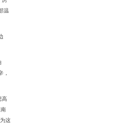
部温
边
。
曲
辛，
想高
在南
成为这