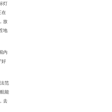
标灯
正在
，放
茬地
国内
守好
法范
续航能
，去