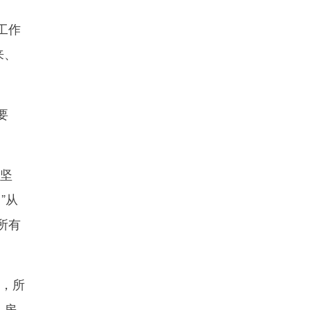
工作
来、
要
坚
”从
所有
光，所
、房