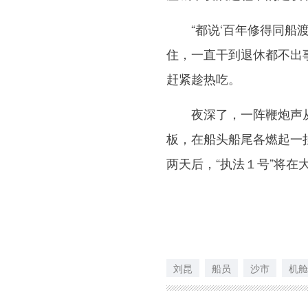
“都说‘百年修得同船渡
住，一直干到退休都不出
赶紧趁热吃。
夜深了，一阵鞭炮声从
板，在船头船尾各燃起一
两天后，“执法１号”将
刘昆
船员
沙市
机舱