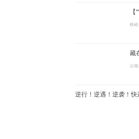
【
铁岭
藏
云南
逆行！逆遇！逆袭！快