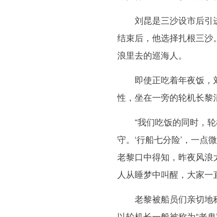
刘昆是三沙设市后引进
结束后，他选择扎根三沙
浪里去的巡海人。
即使正吃着年夜饭，刘
性，坐在一旁的轮机长黎
“我们吃饭的同时，轮机
守。‘行船七分险’，一点
老黎口中得知，昨夜风浪
人从睡梦中叫醒，大家一
老黎被船员们亲切地称呼
以轮机长一般被称为“老鬼