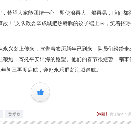
’，希望大家能团结一心，即使浪再大、船再晃，咱们都
事故！”支队政委辛成城把热腾腾的饺子端上来，笑着招
永兴岛上传来，宣告着农历新年已到来。队员们纷纷走
挂鞭炮，寄托平安出海的愿望。他们的春节很短暂，稍事
在大年初三再度启航，奔赴永乐群岛海域巡航。
+1
黄爱华
【纠错】
责任编辑： 