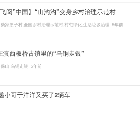
“飞阅”中国】“山沟沟”变身乡村治理示范村
,柴家堡子村,全国乡村治理示范村,村屯绿化,生活垃圾治理
5年前
在滇西板桥古镇里的“乌铜走银”
,保山,乌铜走银
5年前
递小哥于洋洋又买了2辆车