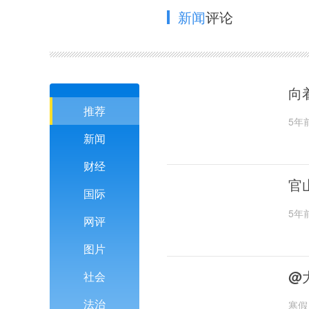
新闻
评论
向
推荐
5年
新闻
财经
官
国际
5年
网评
图片
@
社会
法治
寒假