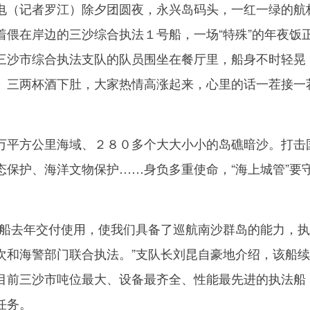
（记者罗江）除夕团圆夜，永兴岛码头，一红一绿的航
着偎在岸边的三沙综合执法１号船，一场“特殊”的年夜饭
三沙市综合执法支队的队员围坐在餐厅里，船身不时轻晃
。三两杯酒下肚，大家热情高涨起来，心里的话一茬接一
平方公里海域、２８０多个大大小小的岛礁暗沙。打击
态保护、海洋文物保护……身负多重使命，“海上城管”要
去年交付使用，使我们具备了巡航南沙群岛的能力，执
次和海警部门联合执法。”支队长刘昆自豪地介绍，该船
目前三沙市吨位最大、设备最齐全、性能最先进的执法船
任务。