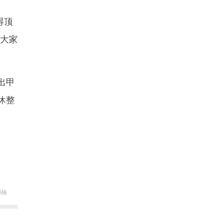
得顶
呼大家
出甲
休整
周楠