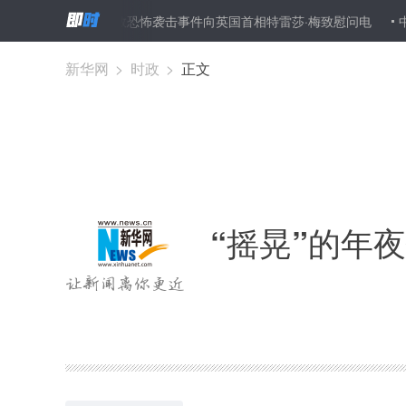
李克强就伦敦恐怖袭击事件向英国首相特雷莎·梅致慰问电
中科院深渊
新华网
>
时政
>
正文
“摇晃”的年