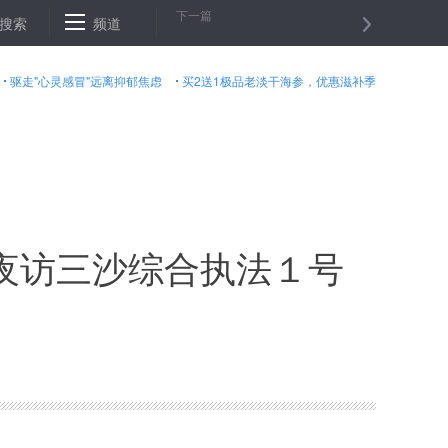
下一篇
的粮田“变身”记
搜索
频道
阿富汗北部一安全检查站遭袭９名警察身亡
河
驱走"心灵感冒"远离抑郁焦虑
买2送1极品老淡干海参，优惠滋补季
夜访三沙综合执法１号