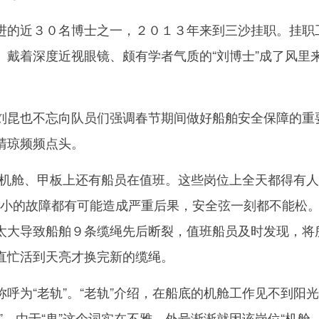
的近３０名博士之一，２０１３年来到三沙挂职。挂职
。戴着深度近视眼镜、颇有学者气质的“刘博士”成了风里
昆也不忘向队员们强调春节期间做好船舶安全保障的重
清琼频频点头。
舱、甲板上还有船员在值班。这些岗位上全天都得有人
微小的故障都有可能造成严重后果，安全弦一刻都不能松。
太大导致船舶９条缆绳先后断裂，值班船员及时发现，将
直忙活到天亮才换完新的缆绳。
为“老轨”。“老轨”介绍，在船底的机舱工作见不到阳
”。由于“鬼”这个词实在不雅，外号渐渐就因该岗位“机舱