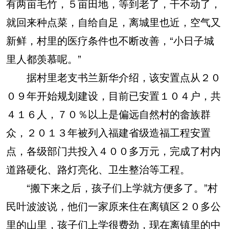
有两亩毛竹，５亩田地，等到老了，干不动了，
就回来种点菜，自给自足，离城里也近，空气又
新鲜，村里的医疗条件也不断改善，“小日子城
里人都羡慕呢。”
据村里老支书兰新华介绍，该安置点从２０
０９年开始规划建设，目前已安置１０４户，共
４１６人，７０％以上是偏远自然村的畲族群
众，２０１３年被列入福建省级造福工程安置
点，各级部门共投入４００多万元，完成了村内
道路硬化、路灯亮化、卫生整治等工程。
“搬下来之后，孩子们上学就方便多了。”村
民叶波波说，他们一家原来住在离镇区２０多公
里的山里，孩子们上学很费劲，现在离镇里的中