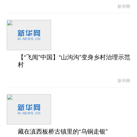
新华网
【“飞阅”中国】“山沟沟”变身乡村治理示范
村
新华网
藏在滇西板桥古镇里的“乌铜走银”