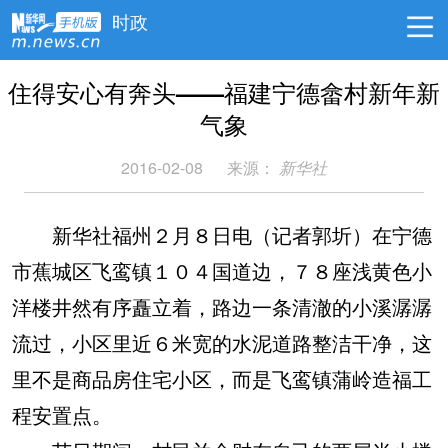
时政
住得安心有奔头——福建宁德畲村新年新
气象
2016-02-08
来源：
新华社
新华社福州２月８日电（记者郭圻）在宁德
市蕉城区飞鸾镇１０４国道边，７８座浅黄色小
洋楼井然有序矗立着，路边一条清澈的小溪潺潺
流过，小区里近６米宽的水泥道路整洁干净，这
里不是商品房住宅小区，而是飞鸾镇蒲岭造福工
程安置点。