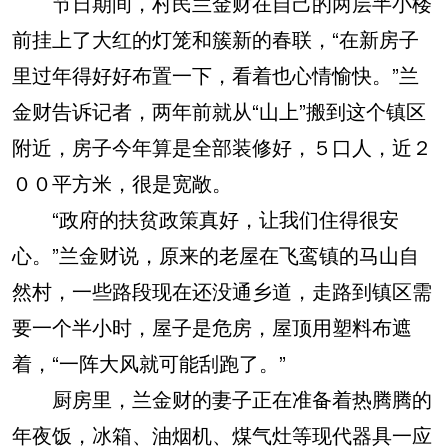
节日期间，村民兰金财在自己的两层半小楼
前挂上了大红的灯笼和簇新的春联，“在新房子
里过年得好好布置一下，看着也心情愉快。”兰
金财告诉记者，两年前就从“山上”搬到这个镇区
附近，房子今年算是全部装修好，５口人，近２
００平方米，很是宽敞。
“政府的扶贫政策真好，让我们住得很安
心。”兰金财说，原来的老屋在飞鸾镇的马山自
然村，一些路段现在还没通乡道，走路到镇区需
要一个半小时，屋子是危房，屋顶用塑料布遮
着，“一阵大风就可能刮跑了。”
厨房里，兰金财的妻子正在准备着热腾腾的
年夜饭，冰箱、油烟机、煤气灶等现代器具一应