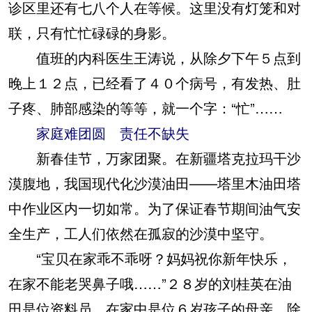
诊区里还有七八个人在等候。这里没有灯笼和对
联，只有忙忙碌碌的身影。
值班的内科医生王涛说，从除夕下午５点到
晚上１２点，已经看了４０个病号，有发热、肚
子疼、肺部感染的等等，就一个字：“忙”……
家庭难团圆 责任不缺失
新春佳节，万家团聚。在新疆塔克拉玛干沙
漠腹地，我国现代化沙漠油田——塔里木油田塔
中作业区内一切如常。为了保证春节期间油气安
全生产，工人们依然在孤寂的沙漠中坚守。
“宝贝在家乖不乖呀？妈妈祝你新年快乐，
在家不能老哭鼻子哦……”２８岁的刘桂英在油
田是位资料员，在家中是位６岁孩子的母亲。除