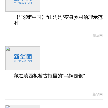
【“飞阅”中国】“山沟沟”变身乡村治理示范
村
新华网
藏在滇西板桥古镇里的“乌铜走银”
新华网