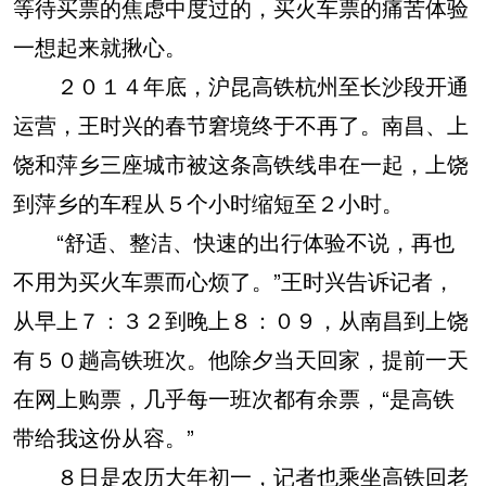
等待买票的焦虑中度过的，买火车票的痛苦体验
一想起来就揪心。
２０１４年底，沪昆高铁杭州至长沙段开通
运营，王时兴的春节窘境终于不再了。南昌、上
饶和萍乡三座城市被这条高铁线串在一起，上饶
到萍乡的车程从５个小时缩短至２小时。
“舒适、整洁、快速的出行体验不说，再也
不用为买火车票而心烦了。”王时兴告诉记者，
从早上７：３２到晚上８：０９，从南昌到上饶
有５０趟高铁班次。他除夕当天回家，提前一天
在网上购票，几乎每一班次都有余票，“是高铁
带给我这份从容。”
８日是农历大年初一，记者也乘坐高铁回老