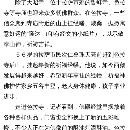
除了大昭寺，位于拉萨市郊的哲蚌寺、色拉
寺等寺庙也迎来众多朝佛群众。在色拉寺，一些
信众爬到寺庙附近的山上挂经幡、煨桑，抛撒寓
意好运的“隆达”（印有经文的小纸片），以示敬
奉山神，祈祷吉祥。
５６岁的拉萨市民次仁桑珠天亮前赶到色拉
寺后山，挂起崭新的祈福经幡。他说，如今西藏
发展得越来越好，希望新年高挂的经幡，祈福神
佛护佑家乡五谷丰登，老人身体健康，孩子学业
进步。
走进色拉寺，记者看到，佛殿经堂里摆放着
各种各样供品，门窗也全部换上了新的五彩帷
幔，不少人正在为佛像前的酥油灯添酥油。色拉