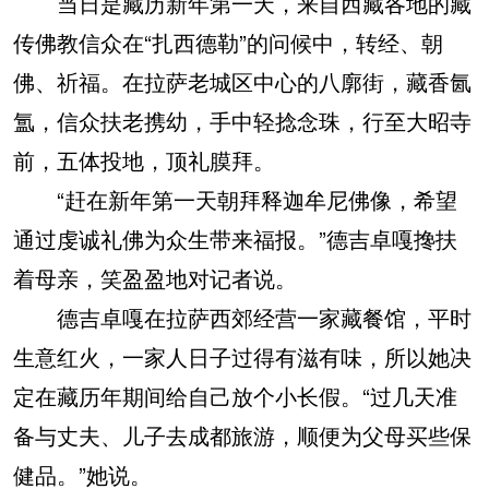
当日是藏历新年第一天，来自西藏各地的藏
传佛教信众在“扎西德勒”的问候中，转经、朝
佛、祈福。在拉萨老城区中心的八廓街，藏香氤
氲，信众扶老携幼，手中轻捻念珠，行至大昭寺
前，五体投地，顶礼膜拜。
“赶在新年第一天朝拜释迦牟尼佛像，希望
通过虔诚礼佛为众生带来福报。”德吉卓嘎搀扶
着母亲，笑盈盈地对记者说。
德吉卓嘎在拉萨西郊经营一家藏餐馆，平时
生意红火，一家人日子过得有滋有味，所以她决
定在藏历年期间给自己放个小长假。“过几天准
备与丈夫、儿子去成都旅游，顺便为父母买些保
健品。”她说。