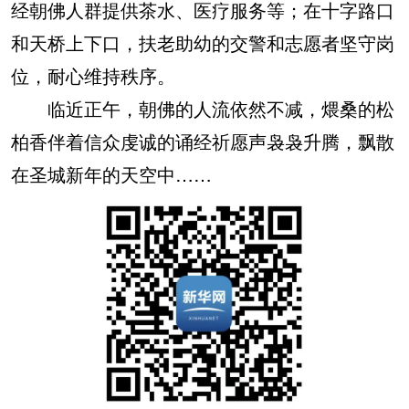
经朝佛人群提供茶水、医疗服务等；在十字路口
和天桥上下口，扶老助幼的交警和志愿者坚守岗
位，耐心维持秩序。
临近正午，朝佛的人流依然不减，煨桑的松
柏香伴着信众虔诚的诵经祈愿声袅袅升腾，飘散
在圣城新年的天空中……