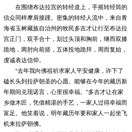
在围绕布达拉宫的转经道上，手摇转经筒的
信众同样摩肩接踵。密集的转经人流中，来自青
海省玉树藏族自治州的牧民多吉才让行至布达拉
宫正门，双手合十，划过头顶和胸前，继而双膝
跪地，两肘向前搓，五体投地跪拜，周而复始，
虔诚表达信仰。
“去年我向佛祖祈求家人平安健康，许下了
磕长头到拉萨朝圣的心愿。能够在今年的藏历新
年期间兑现诺言，心里很幸福。”多吉才让在家
乡做木匠，凭借精湛的手艺，一家人过得幸福而
富足。他笑着说，明年藏历年要和家人一起坐飞
机来拉萨朝佛。