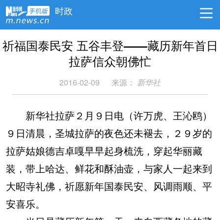
时政
祈福国泰民安 五谷丰登——藏历新年首日
拉萨信众朝佛忙
2016-02-09
来源：
新华社
新华社拉萨２月９日电（许万虎、王沁鸥）
９日清晨，圣城拉萨的夜色还未褪去，２９岁的
拉萨姑娘德吉卓嘎早早起身梳洗，穿起华丽藏
装，带上哈达、鲜花和酥油壶，与家人一起来到
大昭寺礼佛，祈愿新年国泰民安、风调雨顺、平
安喜乐。