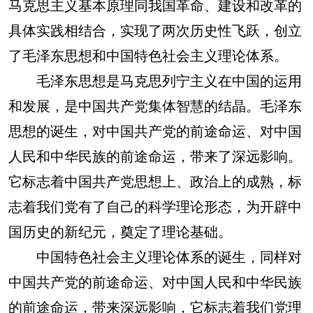
马克思主义基本原理同我国革命、建设和改革的
具体实践相结合，实现了两次历史性飞跃，创立
了毛泽东思想和中国特色社会主义理论体系。
毛泽东思想是马克思列宁主义在中国的运用
和发展，是中国共产党集体智慧的结晶。毛泽东
思想的诞生，对中国共产党的前途命运、对中国
人民和中华民族的前途命运，带来了深远影响。
它标志着中国共产党思想上、政治上的成熟，标
志着我们党有了自己的科学理论形态，为开辟中
国历史的新纪元，奠定了理论基础。
中国特色社会主义理论体系的诞生，同样对
中国共产党的前途命运、对中国人民和中华民族
的前途命运，带来深远影响，它标志着我们党理