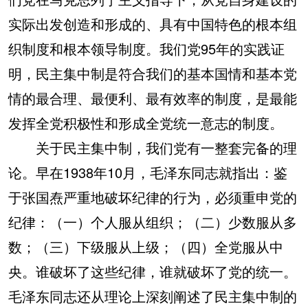
实际出发创造和形成的、具有中国特色的根本组
织制度和根本领导制度。我们党95年的实践证
明，民主集中制是符合我们的基本国情和基本党
情的最合理、最便利、最有效率的制度，是最能
发挥全党积极性和形成全党统一意志的制度。
关于民主集中制，我们党有一整套完备的理
论。早在1938年10月，毛泽东同志就指出：鉴
于张国焘严重地破坏纪律的行为，必须重申党的
纪律：（一）个人服从组织；（二）少数服从多
数；（三）下级服从上级；（四）全党服从中
央。谁破坏了这些纪律，谁就破坏了党的统一。
毛泽东同志还从理论上深刻阐述了民主集中制的