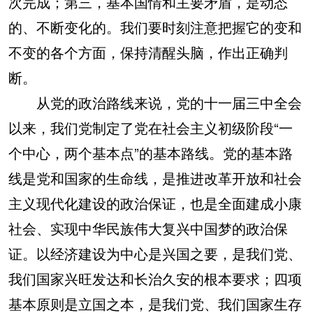
次完成；第三，基本国情和主要矛盾，是动态
的、不断变化的。我们要时刻注意把握它的变和
不变的各个方面，保持清醒头脑，作出正确判
断。
从党的政治路线来说，党的十一届三中全会
以来，我们党制定了党在社会主义初级阶段“一
个中心，两个基本点”的基本路线。党的基本路
线是党和国家的生命线，是推进改革开放和社会
主义现代化建设的政治保证，也是全面建成小康
社会、实现中华民族伟大复兴中国梦的政治保
证。以经济建设为中心是兴国之要，是我们党、
我们国家兴旺发达和长治久安的根本要求；四项
基本原则是立国之本，是我们党、我们国家生存