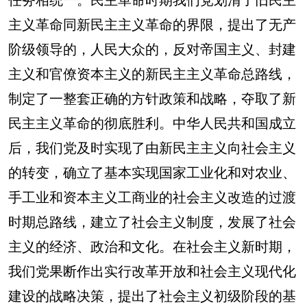
主义革命同新民主主义革命的界限，提出了无产
阶级领导的，人民大众的，反对帝国主义、封建
主义和官僚资本主义的新民主主义革命总路线，
制定了一整套正确的方针政策和战略，夺取了新
民主主义革命的彻底胜利。中华人民共和国成立
后，我们党及时实现了由新民主主义向社会主义
的转变，确立了基本实现国家工业化和对农业、
手工业和资本主义工商业的社会主义改造的过渡
时期总路线，建立了社会主义制度，发展了社会
主义的经济、政治和文化。在社会主义新时期，
我们党果断作出实行改革开放和社会主义现代化
建设的战略决策，提出了社会主义初级阶段的基