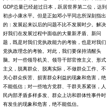
GDP总量已经超过日本，跃居世界第二位，达到
初步小康水平。但是正如邓小平同志所深刻指出
的：发展起来以后的问题不比不发展时少。解决
好我们在发展过程中面临的大量新矛盾、新问
题，既是对我们党执政能力的考验，也是对我们
党执政理念的考验。对此，我们要保持清醒头
脑。对一些领导机关、领导干部官僚主义、形式
主义，脱离群众、脱离实际，不做群众工作、不
关心群众疾苦、损害群众利益的现象和危害，绝
不能低估；对一些地方党群、干群关系紧张，人
民内部矛盾多样多发、群众上访和群体性事件时
有发生的现象和危害，绝不能低估。