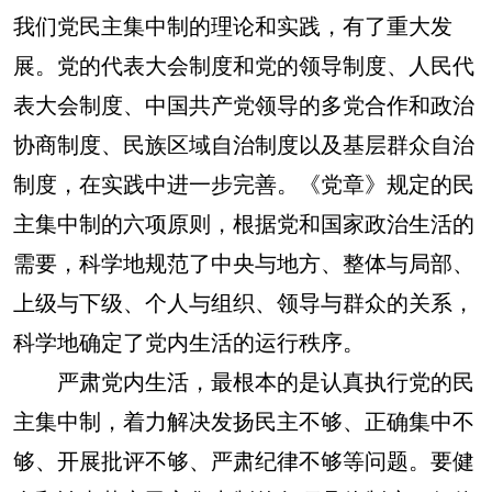
我们党民主集中制的理论和实践，有了重大发
展。党的代表大会制度和党的领导制度、人民代
表大会制度、中国共产党领导的多党合作和政治
协商制度、民族区域自治制度以及基层群众自治
制度，在实践中进一步完善。《党章》规定的民
主集中制的六项原则，根据党和国家政治生活的
需要，科学地规范了中央与地方、整体与局部、
上级与下级、个人与组织、领导与群众的关系，
科学地确定了党内生活的运行秩序。
严肃党内生活，最根本的是认真执行党的民
主集中制，着力解决发扬民主不够、正确集中不
够、开展批评不够、严肃纪律不够等问题。要健