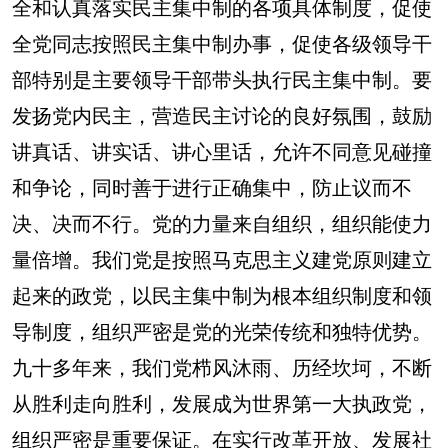
全和认真落实民主集中制的各项具体制度，促使
全党同志按照民主集中制办事，促使各级领导干
部特别是主要领导干部带头执行民主集中制。要
发扬党内民主，营造民主讨论的良好氛围，鼓励
讲真话、讲实话、讲心里话，允许不同意见碰撞
和争论，同时善于进行正确集中，防止议而不
决、决而不行。党的力量来自组织，组织能使力
量倍增。我们党是按照马克思主义建党原则建立
起来的政党，以民主集中制为根本组织制度和领
导制度，组织严密是党的光荣传统和独特优势。
九十多年来，我们党栉风沐雨、历经坎坷，不断
从胜利走向胜利，发展成为世界第一大执政党，
组织严密是重要保证。在实行改革开放、发展社