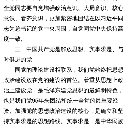
全党同志要自觉增强政治意识、大局意识、核心
意识、看齐意识，更加紧密地团结在以习近平同
志为总书记的党中央周围，自觉同党中央保持高
度一致。
三、中国共产党是解放思想、实事求是、与
时俱进的党
同党的理论建设相联系，我们党始终把思想
政治建设放在党的建设的首位。着重从思想上政
治上建设党，是毛泽东建党思想的最鲜明特色，
也是我们党95年来团结和统一全党的最重要经
验。加强党的思想政治建设的核心，是确立和坚
持实事求是的思想路线。实事求是，是中华民族