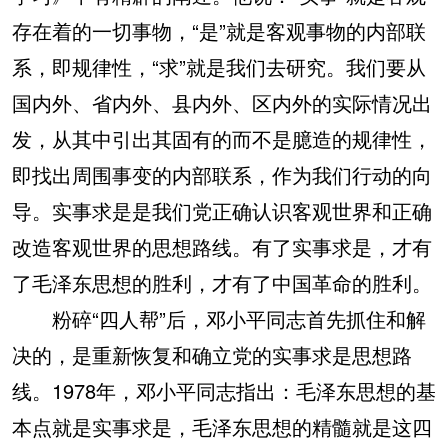
存在着的一切事物，“是”就是客观事物的内部联
系，即规律性，“求”就是我们去研究。我们要从
国内外、省内外、县内外、区内外的实际情况出
发，从其中引出其固有的而不是臆造的规律性，
即找出周围事变的内部联系，作为我们行动的向
导。实事求是是我们党正确认识客观世界和正确
改造客观世界的思想路线。有了实事求是，才有
了毛泽东思想的胜利，才有了中国革命的胜利。
粉碎“四人帮”后，邓小平同志首先抓住和解
决的，是重新恢复和确立党的实事求是思想路
线。1978年，邓小平同志指出：毛泽东思想的基
本点就是实事求是，毛泽东思想的精髓就是这四