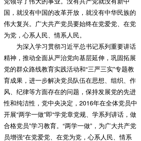
党领导了伟大的事业。没有共产党就没有新中
国，就没有中国的改革开放，就没有中华民族的
伟大复兴。广大共产党员要始终在党爱党、在党
为党，心系人民、情系人民。
为深入学习贯彻习近平总书记系列重要讲话
精神，推动全面从严治党向基层延伸，巩固拓展
党的群众路线教育实践活动和“三严三实”专题教
育成果，进一步解决党员队伍在思想、组织、作
风、纪律等方面存在的问题，保持发展党的先进
性和纯洁性，党中央决定，2016年在全体党员中
开展“两学一做”即“学党章党规、学系列讲话，做
合格党员”学习教育。“两学一做”，为广大共产党
员增强“在党爱党、在党为党，心系人民、情系