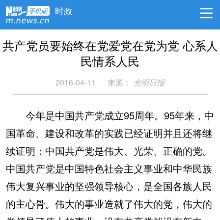
时政
共产党员要始终在党爱党在党为党 心系人
民情系人民
2016-04-11
来源：
光明日报
今年是中国共产党成立95周年。95年来，中
国革命、建设和改革的实践已经证明并且还将继
续证明：中国共产党是伟大、光荣、正确的党。
中国共产党是中国特色社会主义事业和中华民族
伟大复兴事业的坚强领导核心，是全国各族人民
的主心骨。伟大的事业造就了伟大的党，伟大的