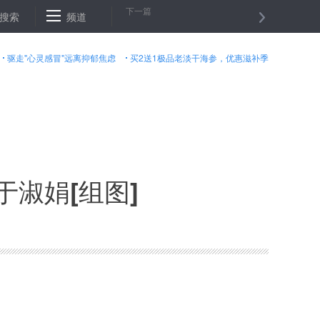
下一篇
北警方回应副所长给医生上手铐：涉事民警被停职
搜索
频道
4月起 婚姻登记费
驱走"心灵感冒"远离抑郁焦虑
买2送1极品老淡干海参，优惠滋补季
于淑娟[组图]