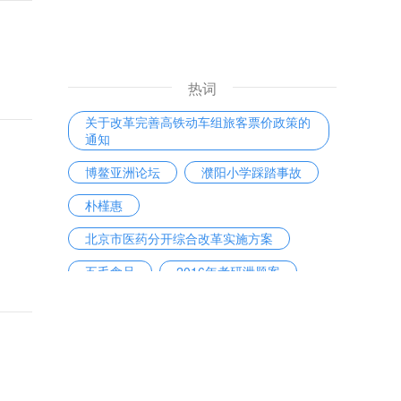
热词
关于改革完善高铁动车组旅客票价政策的
通知
博鳌亚洲论坛
濮阳小学踩踏事故
朴槿惠
北京市医药分开综合改革实施方案
五毛食品
2016年考研泄题案
陕西奥凯电缆有限公司
房贷利率
戴维·洛克菲勒