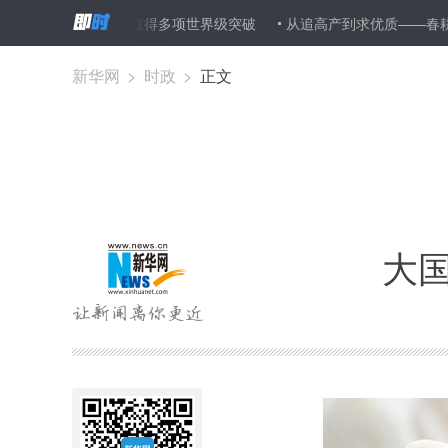
科考队返航 取得多项世界级突破
从追高产到求优质——春耕大忙背后
新华网
>
时政
>
正文
大国