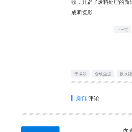
收，开辟了废料处理的新
成明摄影
上一页
于淑娟
含铁尘泥
铁水罐
新闻
评论
向