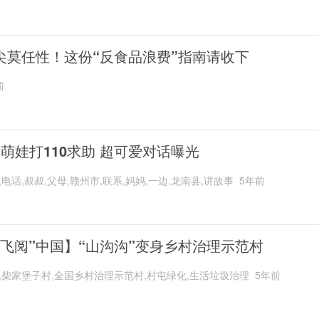
尖莫任性！这份“反食品浪费”指南请收下
前
岁萌娃打110求助 超可爱对话曝光
,电话,叔叔,父母,赣州市,联系,妈妈,一边,龙南县,讲故事
5年前
“飞阅”中国】“山沟沟”变身乡村治理示范村
,柴家堡子村,全国乡村治理示范村,村屯绿化,生活垃圾治理
5年前