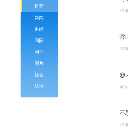
推荐
5年
新闻
财经
官
国际
5年
网评
图片
@
社会
法治
寒假
不
5年