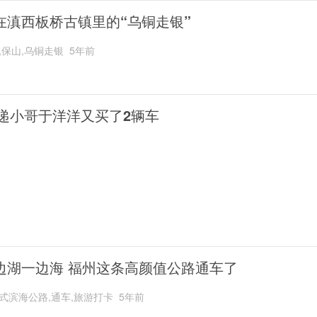
在滇西板桥古镇里的“乌铜走银”
,保山,乌铜走银
5年前
递小哥于洋洋又买了2辆车
边湖一边海 福州这条高颜值公路通车了
式滨海公路,通车,旅游打卡
5年前