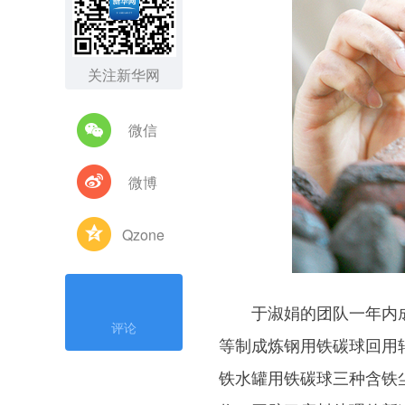
关注新华网
微信
微博
Qzone
于淑娟的团队一年内成
评论
等制成炼钢用铁碳球回用
铁水罐用铁碳球三种含铁