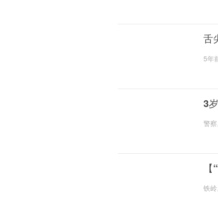
舌
5年
3
警察
【
铁岭