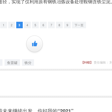
途径，实现了仅利用原有钢铁冶炼设备处理鞍钢含铁尘泥
1
2
3
4
5
6
7
8
9
下一页
+1
鱼雷罐
铁分
【纠错】
责任编辑： 
着未来继续出发，你好我的“2021”