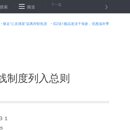
下一篇
忙背后的粮田“变身”记
搜索
频道
阿富汗北部一安全检查站遭袭９名警察身亡
驱走"心灵感冒"远离抑郁焦虑
买2送1极品老淡干海参，优惠滋补季
线制度列入总则
３１
总