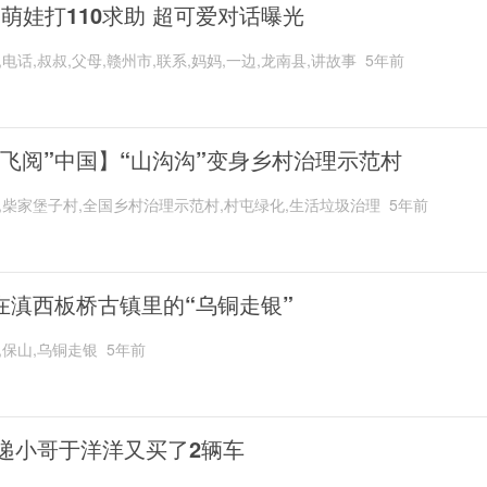
岁萌娃打110求助 超可爱对话曝光
,电话,叔叔,父母,赣州市,联系,妈妈,一边,龙南县,讲故事
5年前
“飞阅”中国】“山沟沟”变身乡村治理示范村
,柴家堡子村,全国乡村治理示范村,村屯绿化,生活垃圾治理
5年前
在滇西板桥古镇里的“乌铜走银”
,保山,乌铜走银
5年前
递小哥于洋洋又买了2辆车