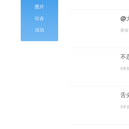
图片
@
社会
法治
寒假
不
5年
舌
5年