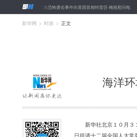
李克强就伦敦恐怖袭击事件向英国首相特雷莎·梅致慰问电
中科院
新华网
>
时政
>
正文
海洋环
新华社北京１０月３１
日提请十二届全国人大常