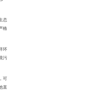
生态
严格
洋环
境污
，可
他直