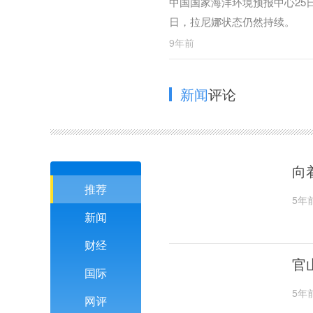
中国国家海洋环境预报中心25
日，拉尼娜状态仍然持续。
9年前
新闻
评论
向
推荐
5年
新闻
财经
官
国际
5年
网评