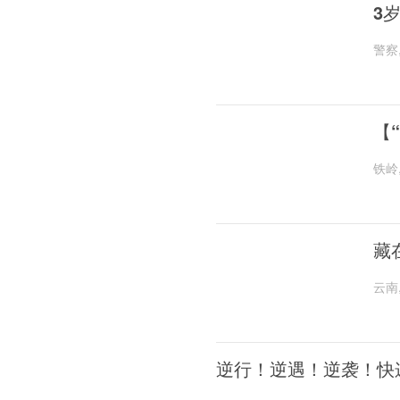
3
警察
【
铁岭
藏
云南
逆行！逆遇！逆袭！快