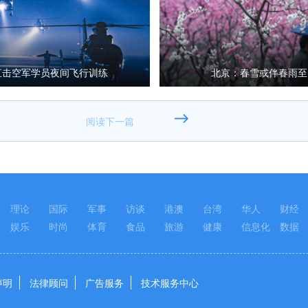
直击空军学员夜间飞行训练
北京：春雪或伴春雨至
理论
国际
军事
访谈
港澳
台湾
华人
财经
娱乐
时尚
体育
食品
旅游
健康
信息化
数据
声明
法律顾问
广告服务
技术服务中心