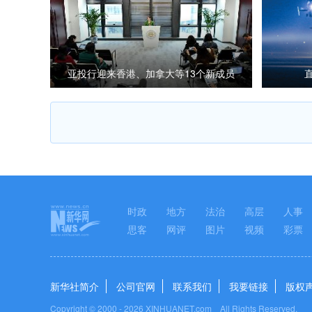
亚投行迎来香港、加拿大等13个新成员
时政
地方
法治
高层
人事
思客
网评
图片
视频
彩票
新华社简介
公司官网
联系我们
我要链接
版权
Copyright © 2000 -
2026 XINHUANET.com All Rights Reserved.