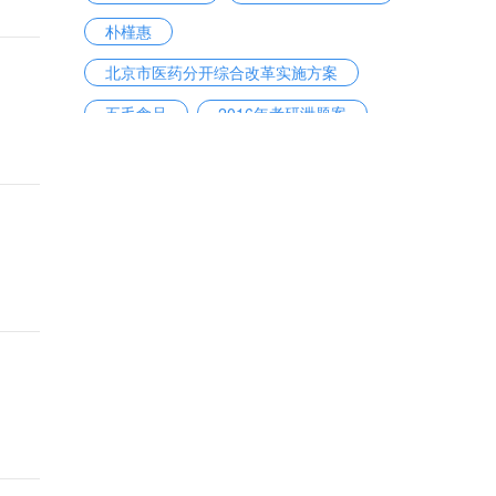
朴槿惠
北京市医药分开综合改革实施方案
五毛食品
2016年考研泄题案
陕西奥凯电缆有限公司
房贷利率
戴维·洛克菲勒