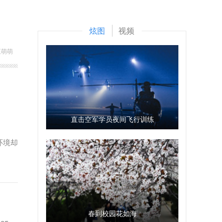
炫图
视频
王萌萌
直击空军学员夜间飞行训练
环境却
春到校园花如海