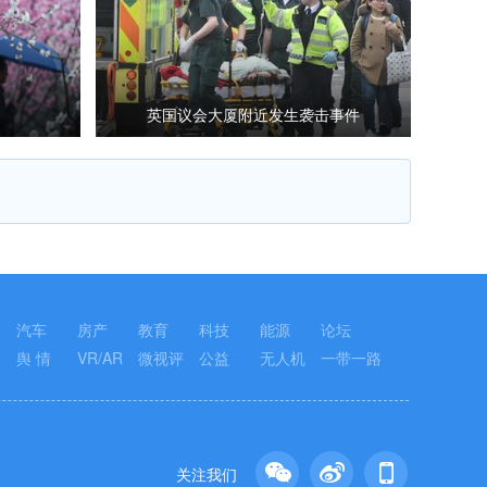
英国议会大厦附近发生袭击事件
汽车
房产
教育
科技
能源
论坛
舆 情
VR/AR
微视评
公益
无人机
一带一路
关注我们