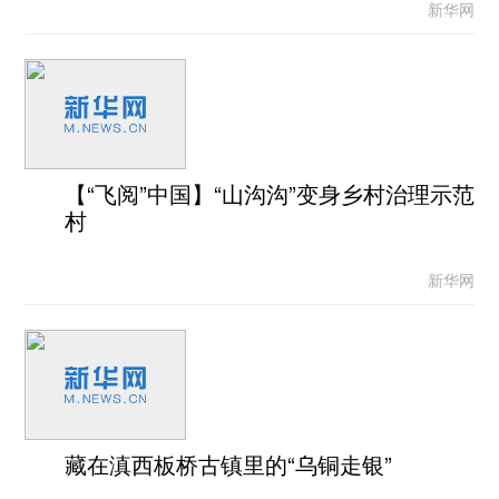
新华网
【“飞阅”中国】“山沟沟”变身乡村治理示范
村
新华网
藏在滇西板桥古镇里的“乌铜走银”