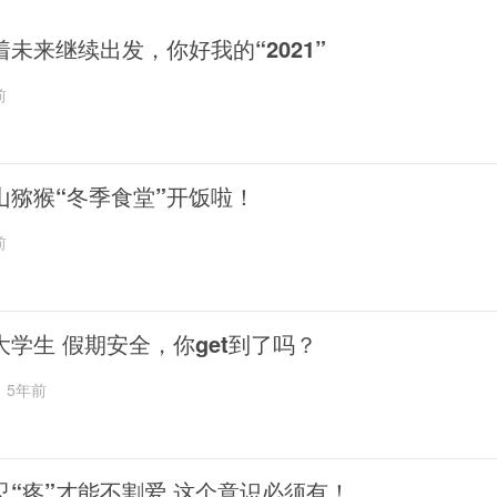
着未来继续出发，你好我的“2021”
前
山猕猴“冬季食堂”开饭啦！
前
大学生 假期安全，你get到了吗？
5年前
忍“疼”才能不割爱 这个意识必须有！