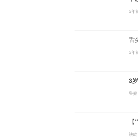
5年
舌
5年
3
警察
【
铁岭