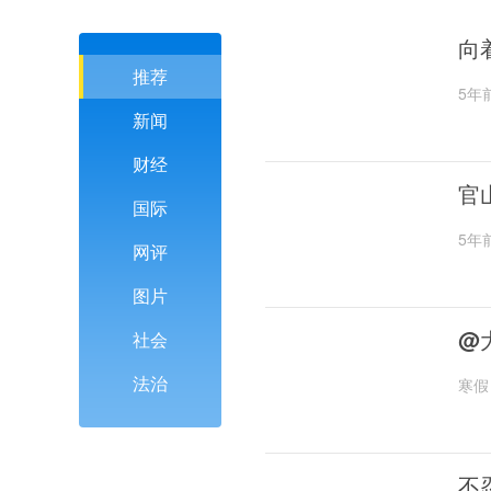
向
推荐
5年
新闻
财经
官
国际
5年
网评
图片
@
社会
法治
寒假
不