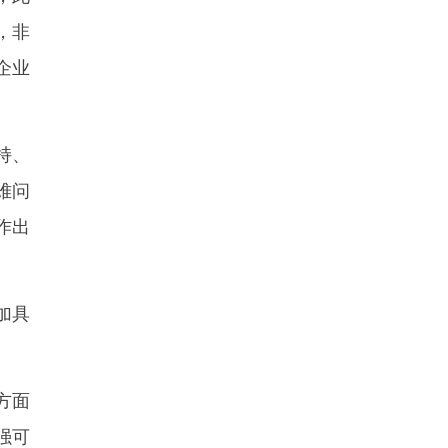
，非
企业
持、
难问
作出
加具
方面
强可