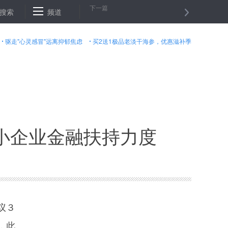
下一篇
身”记
搜索
阿富汗北部一安全检查站遭袭９名警察身亡
频道
河北警方回应
驱走"心灵感冒"远离抑郁焦虑
买2送1极品老淡干海参，优惠滋补季
小企业金融扶持力度
议３
，此