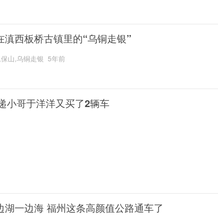
在滇西板桥古镇里的“乌铜走银”
,保山,乌铜走银
5年前
递小哥于洋洋又买了2辆车
边湖一边海 福州这条高颜值公路通车了