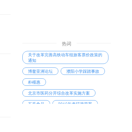
热词
关于改革完善高铁动车组旅客票价政策的
通知
博鳌亚洲论坛
濮阳小学踩踏事故
朴槿惠
北京市医药分开综合改革实施方案
五毛食品
2016年考研泄题案
陕西奥凯电缆有限公司
房贷利率
戴维·洛克菲勒