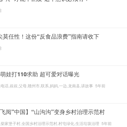
前
尖莫任性！这份“反食品浪费”指南请收下
前
岁萌娃打110求助 超可爱对话曝光
,电话,叔叔,父母,赣州市,联系,妈妈,一边,龙南县,讲故事
5年前
“飞阅”中国】“山沟沟”变身乡村治理示范村
,柴家堡子村,全国乡村治理示范村,村屯绿化,生活垃圾治理
5年前