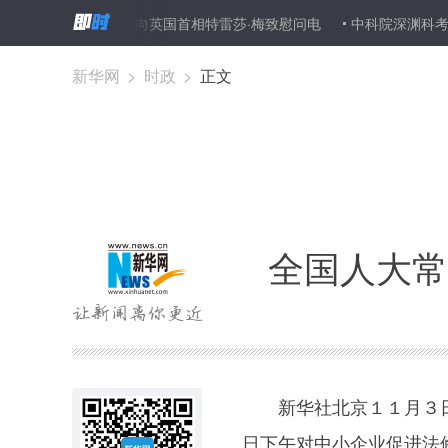
恐怖袭击事件向英国首相特雷莎·梅致慰问电
中科院深渊科考队返航
新华网
>
时政
>
正文
全国人大常
新华社北京１１月３日
日下午对中小企业促进法