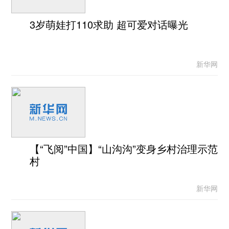
3岁萌娃打110求助 超可爱对话曝光
新华网
【“飞阅”中国】“山沟沟”变身乡村治理示范
村
新华网