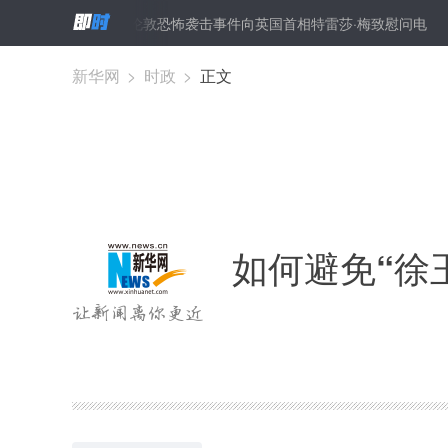
李克强就伦敦恐怖袭击事件向英国首相特雷莎·梅致慰问电
中科院
新华网
>
时政
>
正文
如何避免“徐