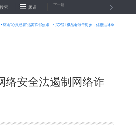
下一篇
背后的粮田“变身”记
搜索
频道
阿富汗北部一安全检查站遭袭９名警察身亡
驱走"心灵感冒"远离抑郁焦虑
买2送1极品老淡干海参，优惠滋补季
网络安全法遏制网络诈