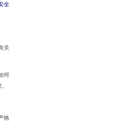
安全
有关
如何
家。
严格