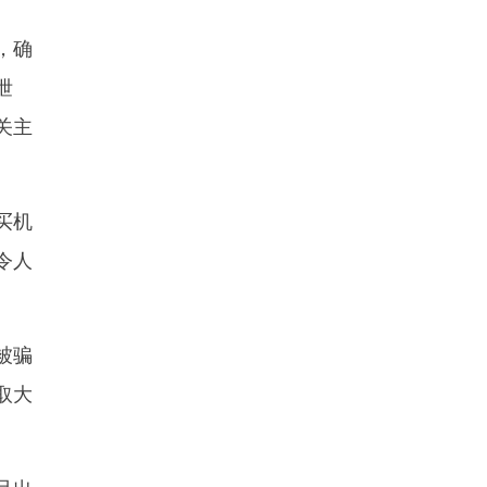
，确
泄
关主
买机
令人
被骗
取大