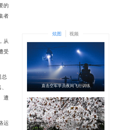
要的
集者
炫图
视频
，从
遭受
司总
直击空军学员夜间飞行训练
名、
、遭
络运