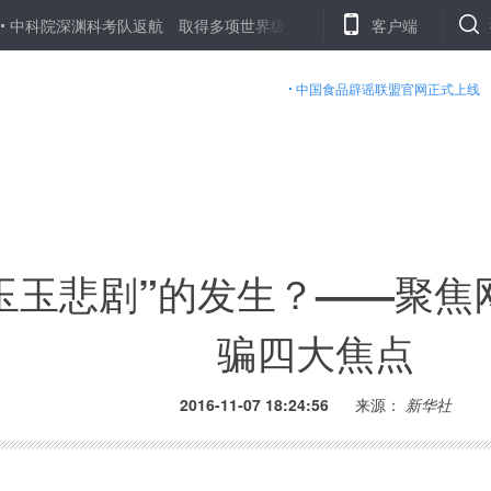
深渊科考队返航 取得多项世界级突破
从追高产到求优质——春耕大忙
客户端
中国食品辟谣联盟官网正式上线
玉玉悲剧”的发生？——聚焦
骗四大焦点
2016-11-07 18:24:56
来源：
新华社