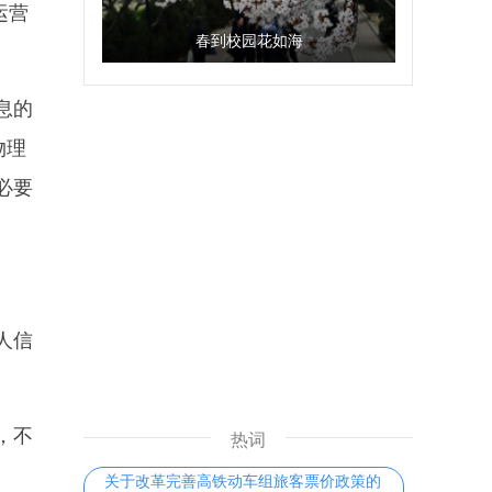
运营
春到校园花如海
息的
物理
必要
人信
，不
热词
关于改革完善高铁动车组旅客票价政策的