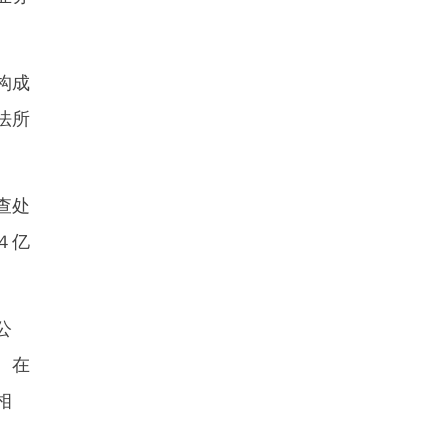
构成
法所
查处
４亿
公
。在
相