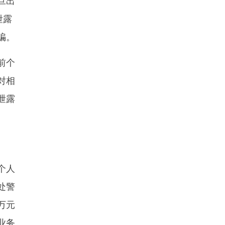
旦出
泄露
骗。
前个
对相
泄露
个人
处警
万元
业务