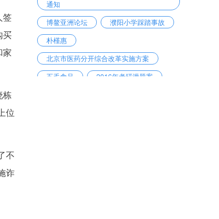
通知
人签
博鳌亚洲论坛
濮阳小学踩踏事故
购买
朴槿惠
和家
北京市医药分开综合改革实施方案
五毛食品
2016年考研泄题案
晓栋
陕西奥凯电缆有限公司
房贷利率
上位
戴维·洛克菲勒
了不
施诈