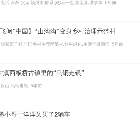
,电话,叔叔,父母,赣州市,联系,妈妈,一边,龙南县,讲故事
5年前
“飞阅”中国】“山沟沟”变身乡村治理示范村
,柴家堡子村,全国乡村治理示范村,村屯绿化,生活垃圾治理
5年前
在滇西板桥古镇里的“乌铜走银”
,保山,乌铜走银
5年前
递小哥于洋洋又买了2辆车