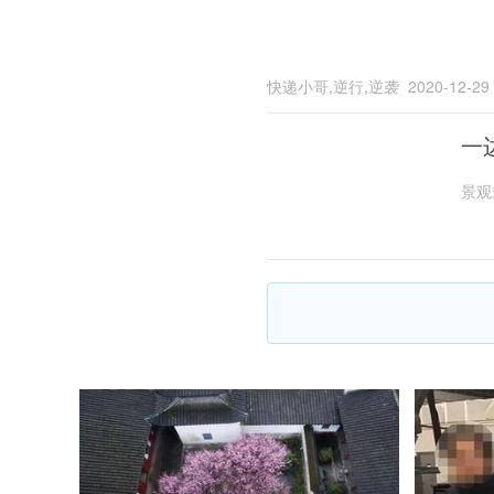
快递小哥,逆行,逆袭
2020-12-29
一
景观