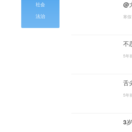
@
社会
法治
寒假
不
5年
舌
5年
3