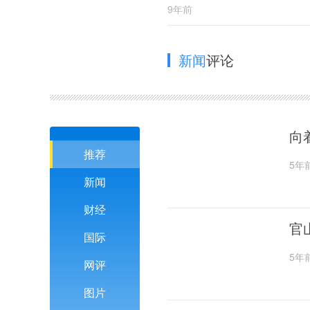
9年前
新闻
评论
向
推荐
5年
新闻
财经
官
国际
5年
网评
图片