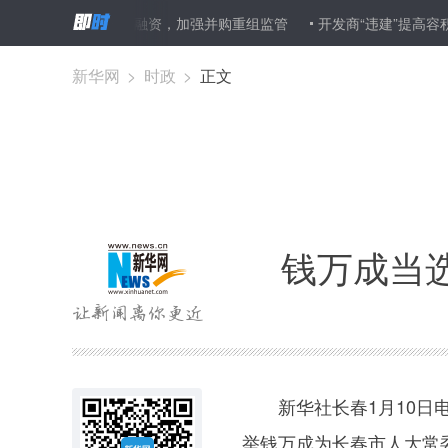
制上市公司过度融资，加强并购重组监管
开发商“违建”提高容积率 “
新华网
>
时政
>
正文
钱万成当
新华社长春1月10日电
举钱万成为长春市人大常