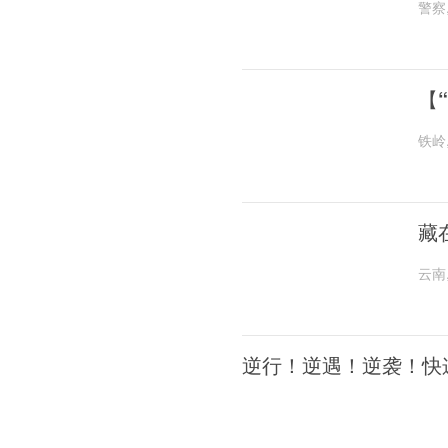
警察
【
铁岭
藏
云南
逆行！逆遇！逆袭！快