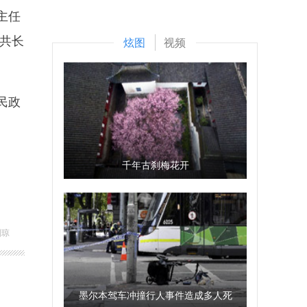
主任
共长
炫图
视频
民政
千年古刹梅花开
刘琼
墨尔本驾车冲撞行人事件造成多人死