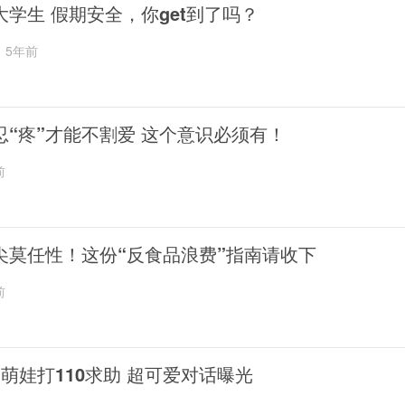
大学生 假期安全，你get到了吗？
5年前
忍“疼”才能不割爱 这个意识必须有！
前
尖莫任性！这份“反食品浪费”指南请收下
前
岁萌娃打110求助 超可爱对话曝光