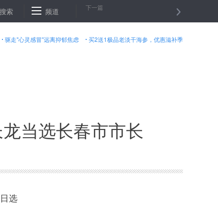
下一篇
搜索
不是作秀！四川眉山工地堆“钱山”为农民工发3600万工资
频道
证监会通
驱走"心灵感冒"远离抑郁焦虑
买2送1极品老淡干海参，优惠滋补季
长龙当选长春市市长
0日选