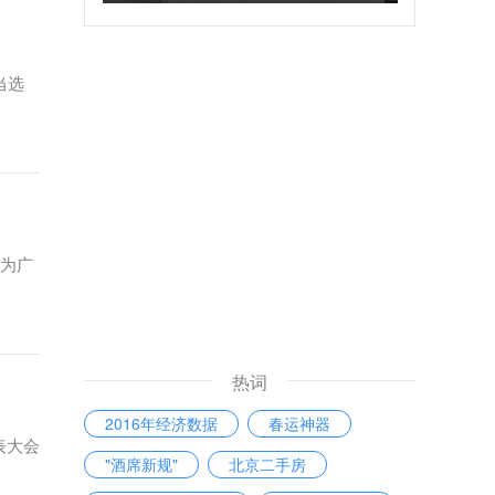
伤
当选
辉为广
热词
2016年经济数据
春运神器
表大会
"酒席新规"
北京二手房