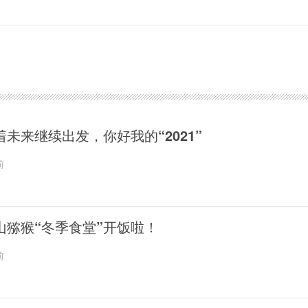
着未来继续出发，你好我的“2021”
前
山猕猴“冬季食堂”开饭啦！
前