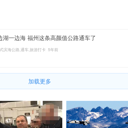
边湖一边海 福州这条高颜值公路通车了
式滨海公路,通车,旅游打卡
5年前
加载更多