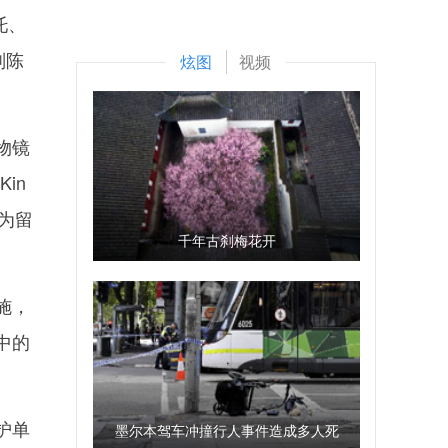
托、
副陈
炫图
视频
物镜
in
为留
千年古刹梅花开
施，
中的
护单
墨尔本驾车冲撞行人事件造成多人死