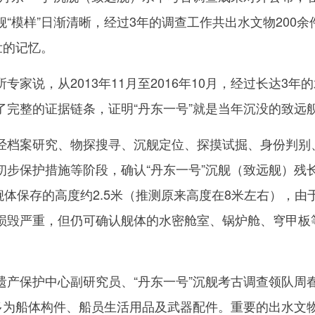
“模样”日渐清晰，经过3年的调查工作共出水文物200余
壮的记忆。
说，从2013年11月至2016年10月，经过长达3年
了完整的证据链条，证明“丹东一号”就是当年沉没的致远
档案研究、物探搜寻、沉舰定位、探摸试掘、身份判别
初步保护措施等阶段，确认“丹东一号”沉舰（致远舰）残
，舰体保存的高度约2.5米（推测原来高度在8米左右），由
损毁严重，但仍可确认舰体的水密舱室、锅炉舱、穹甲板
保护中心副研究员、“丹东一号”沉舰考古调查领队周
物多为船体构件、船员生活用品及武器配件。重要的出水文