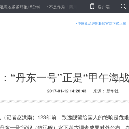
紧环抱15分钟
不是作秀！四川眉山工地堆“钱山”为农民工发3600万
客户端
中国食品辟谣联盟官网正式上线
：“丹东一号”正是“甲午海
2017-01-12 14:28:43
来源： 新华社
（记者赵洪南）123年前，致远舰留给国人的绝响是危
“丹东一号”沉舰（致远舰）水下考古调查成果对外公布，