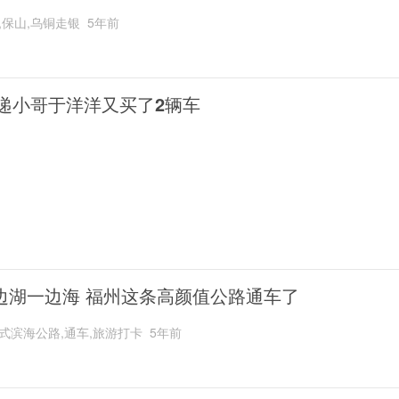
,保山,乌铜走银
5年前
递小哥于洋洋又买了2辆车
边湖一边海 福州这条高颜值公路通车了
式滨海公路,通车,旅游打卡
5年前