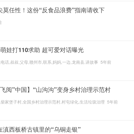
尖莫任性！这份“反食品浪费”指南请收下
前
岁萌娃打110求助 超可爱对话曝光
,电话,叔叔,父母,赣州市,联系,妈妈,一边,龙南县,讲故事
5年前
“飞阅”中国】“山沟沟”变身乡村治理示范村
,柴家堡子村,全国乡村治理示范村,村屯绿化,生活垃圾治理
5年前
在滇西板桥古镇里的“乌铜走银”