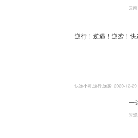
云南
逆行！逆遇！逆袭！快
快递小哥,逆行,逆袭
2020-12-29
一
景观