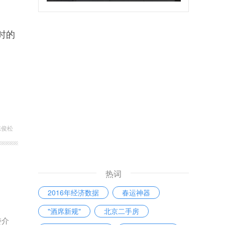
伤
时的
陈俊松
热词
2016年经济数据
春运神器
"酒席新规"
北京二手房
委介