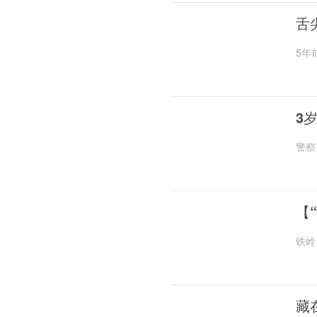
舌
5年
3
警察
【
铁岭
藏