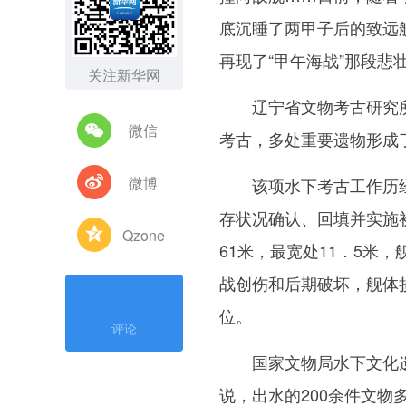
底沉睡了两甲子后的致远舰
再现了“甲午海战”那段悲
关注新华网
辽宁省文物考古研究所专家
微信
考古，多处重要遗物形成
微博
该项水下考古工作历经
存状况确认、回填并实施
Qzone
61米，最宽处11．5米
战创伤和后期破坏，舰体
位。
评论
国家文物局水下文化遗产
说，出水的200余件文