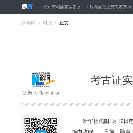
建”提高容积率 “赠送”面积能否转正？
旅客航班上恐飞不适 空姐跪地紧
新华网
>
时政
>
正文
考古证实
新华社沈阳1月12日电
撞向敌舰……日前，随着