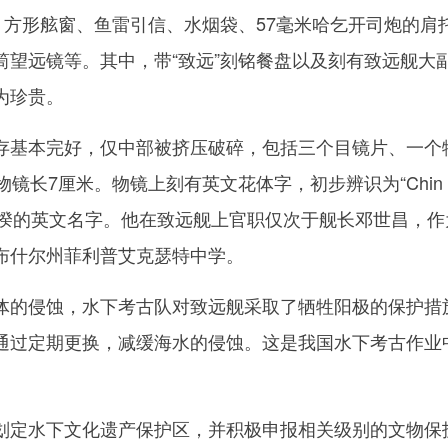
、方形舷窗、鱼雷引信、水烟袋、57毫米哈乞开司炮的肩
筒望远镜等。其中，带“致远”刻铭餐盘以及刻有致远舰大
为珍贵。
基本完好，仅中部被挤压破碎，包括三个目镜片、一个
镜长7厘米。物镜上刻有英文花体字，初步辨识为“Chin K
陈金揆的英文名字。他在致远舰上官职仅次于舰长邓世昌，作
布什尔州菲利普艾克瑟特中学。
的侵蚀，水下考古队对致远舰采取了牺牲阳极的保护措
通过定期更换，减缓海水的侵蚀。这是我国水下考古作业
定水下文化遗产保护区，并积极申报相关级别的文物保