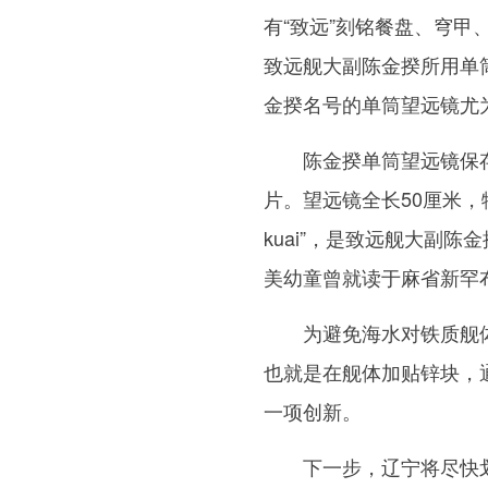
有“致远”刻铭餐盘、穹甲
致远舰大副陈金揆所用单
金揆名号的单筒望远镜尤
陈金揆单筒望远镜保存
片。望远镜全长50厘米，物
kuai”，是致远舰大副
美幼童曾就读于麻省新罕
为避免海水对铁质舰体
也就是在舰体加贴锌块，
一项创新。
下一步，辽宁将尽快划