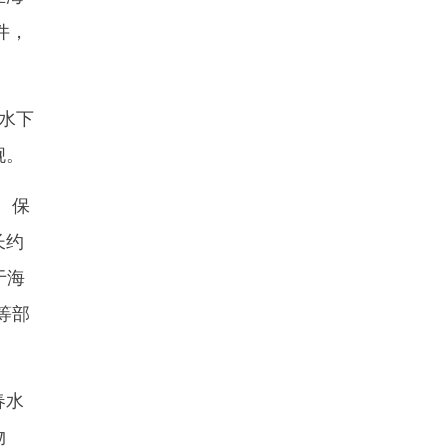
件，
的水下
舰。
、保
长约
于海
等部
春水
物