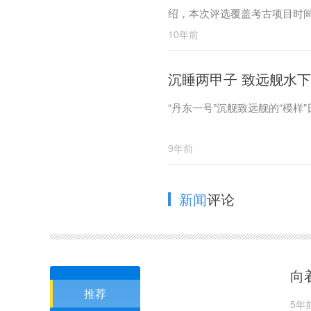
绍，本次评选覆盖考古项目时间
10年前
沉睡两甲子 致远舰水下
“丹东一号”沉舰致远舰的“模样
9年前
新闻
评论
向
推荐
5年