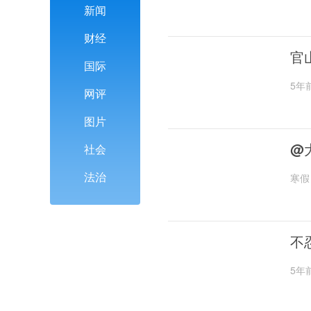
新闻
财经
官
国际
5年
网评
图片
@
社会
法治
寒假
不
5年