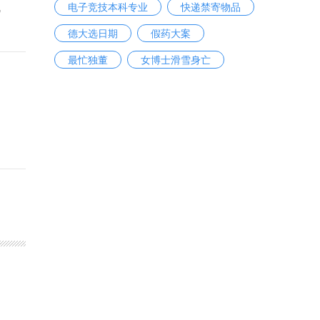
电子竞技本科专业
快递禁寄物品
”
德大选日期
假药大案
最忙独董
女博士滑雪身亡