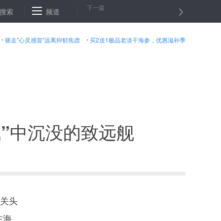
下一篇
工资
搜索
证监会通报首次ＩＰＯ企业现场检查情况
频道
周强：整合优质出
驱走"心灵感冒"远离抑郁焦虑
买2送1极品老淡干海参，优惠滋补季
战”中沉没的致远舰
难关头
在海