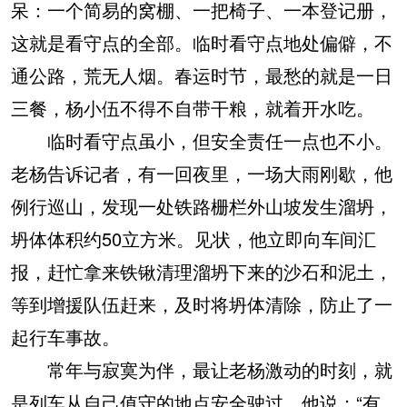
呆：一个简易的窝棚、一把椅子、一本登记册，
这就是看守点的全部。临时看守点地处偏僻，不
通公路，荒无人烟。春运时节，最愁的就是一日
三餐，杨小伍不得不自带干粮，就着开水吃。
临时看守点虽小，但安全责任一点也不小。
老杨告诉记者，有一回夜里，一场大雨刚歇，他
例行巡山，发现一处铁路栅栏外山坡发生溜坍，
坍体体积约50立方米。见状，他立即向车间汇
报，赶忙拿来铁锹清理溜坍下来的沙石和泥土，
等到增援队伍赶来，及时将坍体清除，防止了一
起行车事故。
常年与寂寞为伴，最让老杨激动的时刻，就
是列车从自己值守的地点安全驶过，他说：“有