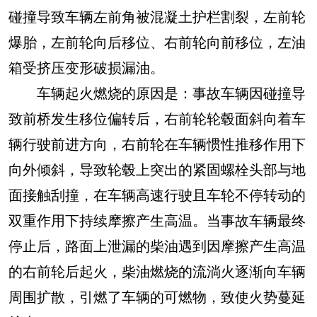
碰撞导致车辆左前角被混凝土护栏割裂，左前轮
爆胎，左前轮向后移位、右前轮向前移位，左油
箱受挤压变形破损漏油。
车辆起火燃烧的原因是：事故车辆因碰撞导
致前桥发生移位偏转后，右前轮轮毂面斜向着车
辆行驶前进方向，右前轮在车辆惯性推移作用下
向外倾斜，导致轮毂上突出的紧固螺栓头部与地
面接触刮撞，在车辆高速行驶且车轮不停转动的
双重作用下持续摩擦产生高温。当事故车辆最终
停止后，路面上泄漏的柴油遇到因摩擦产生高温
的右前轮后起火，柴油燃烧的流淌火逐渐向车辆
周围扩散，引燃了车辆的可燃物，致使火势蔓延