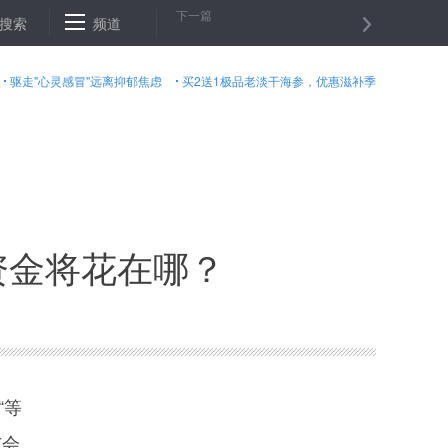
下一篇
率较大
搜索
黑救护车盘踞北京大医院 自称活人死人都能拉
频道
吉林两兄弟
驱走"心灵感冒"远离抑郁焦虑
买2送1极品老淡干海参，优惠滋补季
政资金将花在哪？
“等
与会