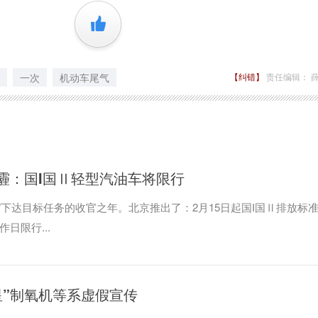
+1
一次
机动车尾气
【纠错】
责任编辑： 
霾：国I国Ⅱ轻型汽油车将限行
条”下达目标任务的收官之年。北京推出了：2月15日起国I国Ⅱ排放标
日限行...
星”制氧机等系虚假宣传