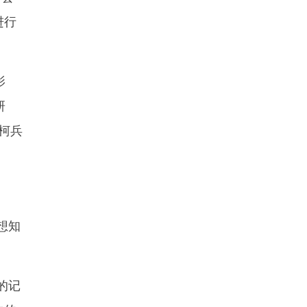
进行
影
研
任柯兵
想知
的记