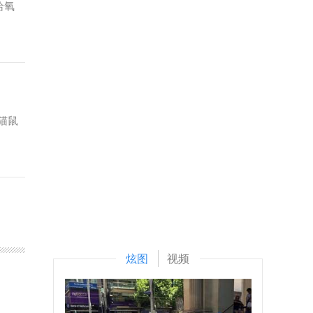
给氧
猫鼠
炫图
视频