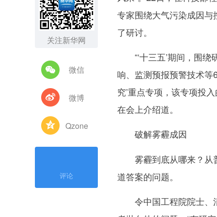
专家围绕大气污染成因与
了研讨。
关注新华网
“‘十三五’期间，围绕
微信
响、监测预报预警技术等
究’重点专项，该专项投入
微博
在会上介绍道。
Qzone
破解雾霾成因
雾霾到底从哪来？从普
道答案的问题。
评论
令中国工程院院士、清