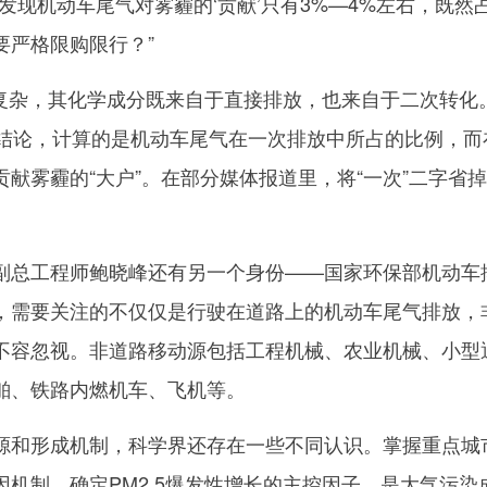
发现机动车尾气对雾霾的‘贡献’只有3%—4%左右，既然
要严格限购限行？”
复杂，其化学成分既来自于直接排放，也来自于二次转化
的结论，计算的是机动车尾气在一次排放中所占的比例，而
献雾霾的“大户”。在部分媒体报道里，将“一次”二字省
总工程师鲍晓峰还有另一个身份——国家环保部机动车
，需要关注的不仅仅是行驶在道路上的机动车尾气排放，
不容忽视。非道路移动源包括工程机械、农业机械、小型
舶、铁路内燃机车、飞机等。
和形成机制，科学界还存在一些不同认识。掌握重点城
机制，确定PM2.5爆发性增长的主控因子，是大气污染