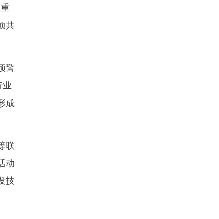
究重
项共
预警
行业
形成
等联
活动
发技