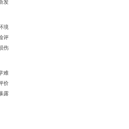
新发
环境
险评
损伤
学难
评价
暴露