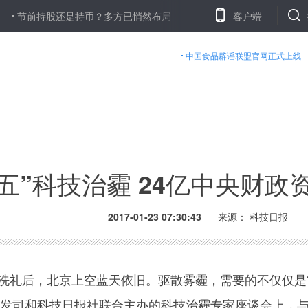
持股还是持币？多方已悄然布局
近几年A股节前普遍疲软 节后上涨概
客户端
中国食品辟谣联盟官网正式上线
五”科技治霾 24亿中央财
2017-01-23 07:30:43
来源： 科技日报
洗礼后，北京上空蓝天依旧。驱散雾霾，需要的不仅仅是
部社发司和科技日报社联合主办的科技治霾专家座谈会上，