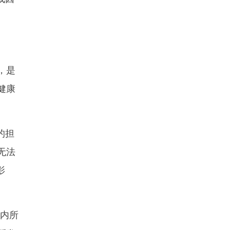
，是
健康
的担
无法
影
内所