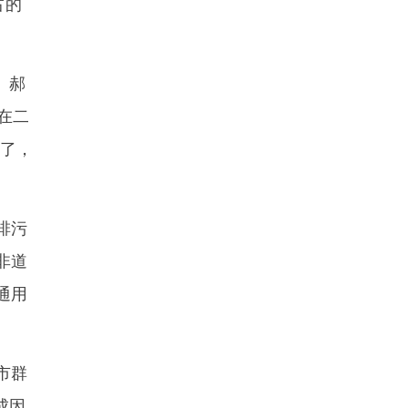
占的
。郝
在二
掉了，
排污
非道
通用
市群
成因