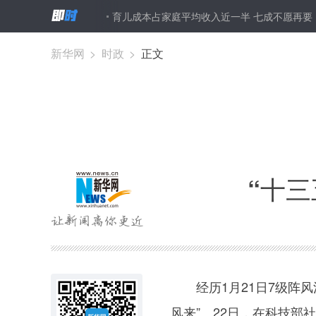
拟中奖最典型
育儿成本占家庭平均收入近一半 七成不愿再要
节前
新华网
>
时政
>
正文
“十三
经历1月21日7级阵风
风来”。22日，在科技