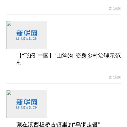
新华网
【“飞阅”中国】“山沟沟”变身乡村治理示范
村
新华网
藏在滇西板桥古镇里的“乌铜走银”