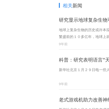
相关
新闻
研究显示地球复杂生物
地球上复杂生物的历史或许本
繁盛前的１０多亿年，地球上
能有助于寻找地外生命。
9年前
科普：研究表明语言“
新华社北京１月２９日电一些
9年前
老式游戏机助力改善神