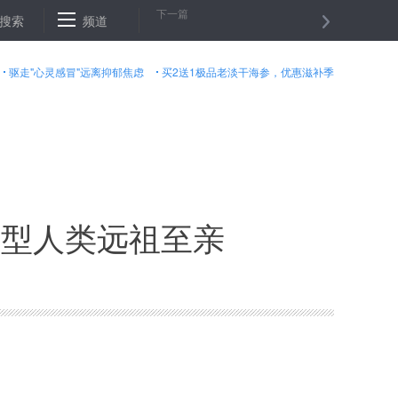
下一篇
安徽宿松：弘扬乡贤文化 涵育文明新风
搜索
频道
一次就好，带你去看天荒地
驱走"心灵感冒"远离抑郁焦虑
买2送1极品老淡干海参，优惠滋补季
微型人类远祖至亲