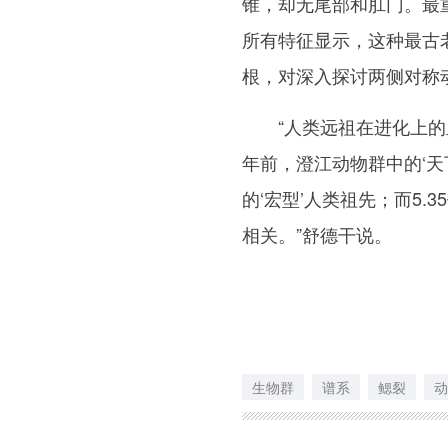
锥，却无尾部和肛门。最
所有特征显示，这种最古
根，对深入探讨两侧对称
“人类远祖在进化上的里
年前，澄江动物群中的‘
的‘宏型’人类祖先；而5
相关。”舒德干说。
生物群
谱系
鳃裂
动