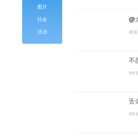
图片
@
社会
法治
寒假
不
5年
舌
5年