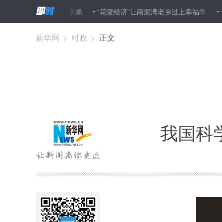
低成本生产石墨烯
“花篮经济”让南泥湾老乡过上幸福年
俄罗斯人
新华网
>
时政
>
正文
我国科