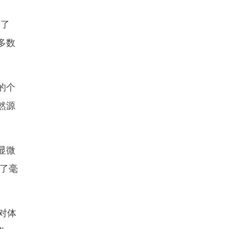
出了
多数
的个
然源
显微
现了毫
对体