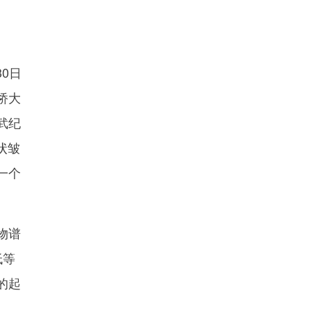
0日
桥大
武纪
状皱
一个
物谱
低等
的起
。