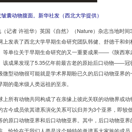
状皱囊动物腹面。新华社发（西北大学提供）
记者 许祖华）英国《自然》（Nature）杂志当地时间3
网上发表了西北大学早期生命研究团队韩健、舒德干和剑
）等单位关于早期生命研究的又一重要成果——《陕西寒
该成果发现了5.35亿年前最古老的原始后口动物——冠
级微型动物很可能就是学术界期盼已久的后口动物亚界的
早期的毫米级人类远祖的至亲。
上所有动物共同构成了在亲缘上彼此关联的动物界或动
的古今成员依其谱系演化关系可以归并为3个亚界，即较
等的原口动物亚界和后口动物亚界。其中，后口动物亚界
注，恰恰在于我们人类是这个独特的单谱系大家族的成员