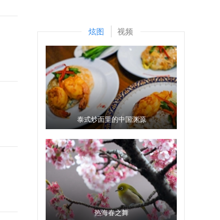
炫图
视频
泰式炒面里的中国渊源
热海春之舞