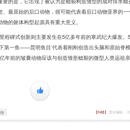
重要的是，它出现了被认为是鳃裂构造雏型的成对排水鳃
老、最原始的后口动物，很可能代表着后口动物亚界的一
动物的躯体构型起源具有重大意义。
程碑式创新则主要发生在5亿多年前的寒武纪大爆发。5.
天下第一鱼——昆明鱼目’代表着刚刚创造出头脑和原始脊
.35亿年前的皱囊动物应该与创造雏形鳃裂的微型人类远祖
+1
物
【纠错】
责任编辑： 