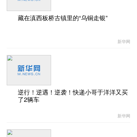
藏在滇西板桥古镇里的“乌铜走银”
新华网
逆行！逆遇！逆袭！快递小哥于洋洋又买
了2辆车
新华网